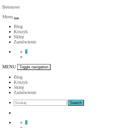
Skip
Betonove
to
Menu
content
Blog
Koszyk
Sklep
Zamówienie
0
MENU
Toggle navigation
Blog
Koszyk
Sklep
Zamówienie
0