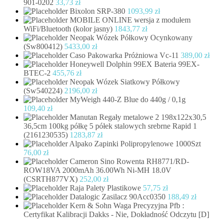
901-0202
33,73
zł
Bixolon SRP-380
1093,99
zł
MOBILE ONLINE wersja z modułem
WiFi/Bluetooth (kolor jasny)
1843,77
zł
Neopak Wózek Półkowy Ocynkowany
(Sw800412)
5433,00
zł
Caso Pakowarka Próżniowa Vc-11
389,00
zł
Honeywell Dolphin 99EX Bateria 99EX-
BTEC-2
455,76
zł
Neopak Wózek Siatkowy Półkowy
(Sw540224)
2196,00
zł
MyWeigh 440-Z Blue do 440g / 0,1g
109,40
zł
Manutan Regały metalowe 2 198x122x30,5
36,5cm 100kg półkę 5 półek stalowych srebrne Rapid 1
(2161230535)
1283,87
zł
Alpako Zapinki Polipropylenowe 1000Szt
76,00
zł
Cameron Sino Rowenta RH8771/RD-
ROW18VA 2000mAh 36.00Wh Ni-MH 18.0V
(CSRTH877VX)
252,00
zł
Raja Palety Plastikowe
57,75
zł
Datalogic Zasilacz 90Acc0350
188,49
zł
Kern & Sohn Waga Precyzyjna Pfb :
Certyfikat Kalibracji Dakks - Nie, Dokładność Odczytu [D]