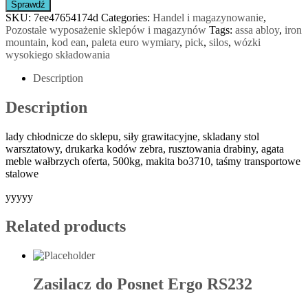
Sprawdź
SKU:
7ee47654174d
Categories:
Handel i magazynowanie
,
Pozostałe wyposażenie sklepów i magazynów
Tags:
assa abloy
,
iron
mountain
,
kod ean
,
paleta euro wymiary
,
pick
,
silos
,
wózki
wysokiego składowania
Description
Description
lady chłodnicze do sklepu, siły grawitacyjne, skladany stol
warsztatowy, drukarka kodów zebra, rusztowania drabiny, agata
meble wałbrzych oferta, 500kg, makita bo3710, taśmy transportowe
stalowe
yyyyy
Related products
Zasilacz do Posnet Ergo RS232