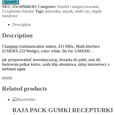
Sprawdź
SKU:
b5e3d9ddb361
Categories:
Handel i magazynowanie
,
Urządzenia fiskalne
Tags:
jednostka
,
mazak
,
multi vac
,
regały
metalowe
Description
Description
Charging-/communication station, 433 MHz, Multi-Interface
(USB/RS-232/Wedge), color: white, fits for: GM4200…
jak przeprowadzić inwentaryzację, frezarka do palet, zeta 40,
hurtownia polkar kielce, szafa bhp ubraniowa, sklep internetowy z
meblami agata
yyyyy
Related products
RAJA PACK GUMKI RECEPTURKI