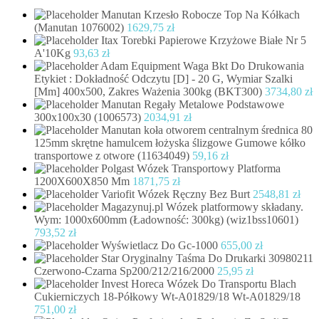
Manutan Krzesło Robocze Top Na Kółkach
(Manutan 1076002)
1629,75
zł
Itax Torebki Papierowe Krzyżowe Białe Nr 5
A'10Kg
93,63
zł
Adam Equipment Waga Bkt Do Drukowania
Etykiet : Dokładność Odczytu [D] - 20 G, Wymiar Szalki
[Mm] 400x500, Zakres Ważenia 300kg (BKT300)
3734,80
zł
Manutan Regały Metalowe Podstawowe
300x100x30 (1006573)
2034,91
zł
Manutan koła otworem centralnym średnica 80
125mm skrętne hamulcem łożyska ślizgowe Gumowe kółko
transportowe z otwore (11634049)
59,16
zł
Polgast Wózek Transportowy Platforma
1200X600X850 Mm
1871,75
zł
Variofit Wózek Ręczny Bez Burt
2548,81
zł
Magazynuj.pl Wózek platformowy składany.
Wym: 1000x600mm (Ładowność: 300kg) (wiz1bss10601)
793,52
zł
Wyświetlacz Do Gc-1000
655,00
zł
Star Oryginalny Taśma Do Drukarki 30980211
Czerwono-Czarna Sp200/212/216/2000
25,95
zł
Invest Horeca Wózek Do Transportu Blach
Cukierniczych 18-Półkowy Wt-A01829/18 Wt-A01829/18
751,00
zł