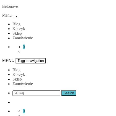
Skip
Betonove
to
Menu
content
Blog
Koszyk
Sklep
Zamówienie
0
MENU
Toggle navigation
Blog
Koszyk
Sklep
Zamówienie
0