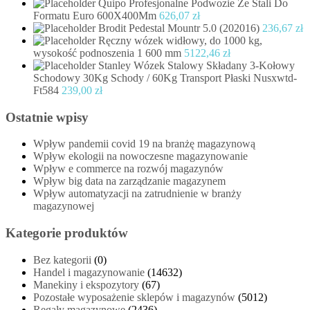
Quipo Profesjonalne Podwozie Ze Stali Do
Formatu Euro 600X400Mm
626,07
zł
Brodit Pedestal Mountr 5.0 (202016)
236,67
zł
Ręczny wózek widłowy, do 1000 kg,
wysokość podnoszenia 1 600 mm
5122,46
zł
Stanley Wózek Stalowy Składany 3-Kołowy
Schodowy 30Kg Schody / 60Kg Transport Płaski Nusxwtd-
Ft584
239,00
zł
Ostatnie wpisy
Wpływ pandemii covid 19 na branżę magazynową
Wpływ ekologii na nowoczesne magazynowanie
Wpływ e commerce na rozwój magazynów
Wpływ big data na zarządzanie magazynem
Wpływ automatyzacji na zatrudnienie w branży
magazynowej
Kategorie produktów
Bez kategorii
(0)
Handel i magazynowanie
(14632)
Manekiny i ekspozytory
(67)
Pozostałe wyposażenie sklepów i magazynów
(5012)
Regały magazynowe
(2436)