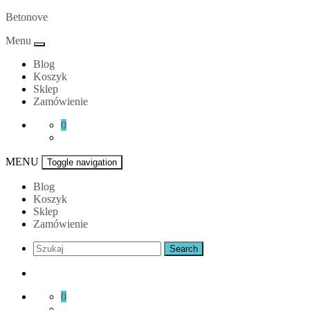
Skip
Betonove
to
Menu
content
Blog
Koszyk
Sklep
Zamówienie
0
MENU
Toggle navigation
Blog
Koszyk
Sklep
Zamówienie
0