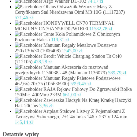
Argo Wallner DL-102
74,17
zł
Ohaus Odważnik Wzorzec Masy Z
Certyfikatem Stal Nierdzewna Oiml M3 10G (11117237)
571,46
zł
HONEYWELL CN70 TERMINAL
MOBILNY CN70AN5KD02W1R00
11582,78
zł
Tente Koła Poliamidowe Z Obniżonym
Poziomem Hałasu
119,31
zł
Manutan Regały Metalowe Dostawne
250x130x30 (1006408)
1545,00
zł
Brodit Vehicle Charging Station Ts Ct40
(712105)
478,28
zł
Manutan Akcesoria do rusztowań
przejezdnych 1136038 - 48 (Manutan 1136079)
589,79
zł
Manutan Regały Paletowe Podstawowe
462,6x270x75 (105636900)
5999,45
zł
RAJA Rękaw Foliowy Do Zgrzewarki Rolka
150Mic. 400Mmx233M
661,00
zł
Zawieszka Haczyk Na Kratę Kratkę Haczyki
Hak 20Cms
3,36
zł
Artplast Stalowe Listwy Z Pojemnikami Z
Tworzywa Sztucznego, 2+1 4x boks 146 x 237 x 124 mm
145,14
zł
Ostatnie wpisy