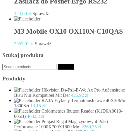
Zasilacz do Posnet Ergo RS232
123,00
zł
Sprawdź
M3 Mobile OX10 OX110N-C10QAS
2352,01
zł
Sprawdź
Szukaj produktu
Search
Search
for:
Produkty
Hikvision Ds-Ps1-E-We Ax Pro Außensirene
Blau Nur Kompatibel Mit Der
425,92
zł
RAJA Etykiety Termotransferowe 40X30Mm
1800Szt
13,15
zł
Colormetrics Ibutton Reader (K1D0A0010-
005B)
463,58
zł
Polgast Regał Magazynowy 4 Półki
Perforowane 1000X700X1800 Mm
2269,35
zł