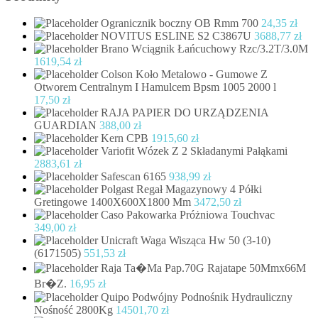
Ogranicznik boczny OB Rmm 700
24,35
zł
NOVITUS ESLINE S2 C3867U
3688,77
zł
Brano Wciągnik Łańcuchowy Rzc/3.2T/3.0M
1619,54
zł
Colson Koło Metalowo - Gumowe Z
Otworem Centralnym I Hamulcem Bpsm 1005 2000 l
17,50
zł
RAJA PAPIER DO URZĄDZENIA
GUARDIAN
388,00
zł
Kern CPB
1915,60
zł
Variofit Wózek Z 2 Składanymi Pałąkami
2883,61
zł
Safescan 6165
938,99
zł
Polgast Regał Magazynowy 4 Półki
Gretingowe 1400X600X1800 Mm
3472,50
zł
Caso Pakowarka Próżniowa Touchvac
349,00
zł
Unicraft Waga Wisząca Hw 50 (3-10)
(6171505)
551,53
zł
Raja Ta�Ma Pap.70G Rajatape 50Mmx66M
Br�Z.
16,95
zł
Quipo Podwójny Podnośnik Hydrauliczny
Nośność 2800Kg
14501,70
zł