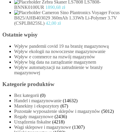
Zebra Skaner LS7808 LS7808-
BNNK0100UR
1890,68
zł
Cameron Sino Plantronics Voyager Focus
B825/AHB403029 360mAh 1.33Wh Li-Polymer 3.7V
(CSPLB825SL)
42,00
zł
Ostatnie wpisy
Wpływ pandemii covid 19 na branżę magazynową
Wpływ ekologii na nowoczesne magazynowanie
Wpływ e commerce na rozwój magazynów
Wpływ big data na zarządzanie magazynem
Wpływ automatyzacji na zatrudnienie w branży
magazynowej
Kategorie produktów
Bez kategorii
(0)
Handel i magazynowanie
(14632)
Manekiny i ekspozytory
(67)
Pozostałe wyposażenie sklepów i magazynów
(5012)
Regały magazynowe
(2436)
Urządzenia fiskalne
(4218)
Wagi sklepowe i magazynowe
(1307)