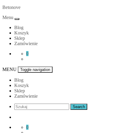
Skip
Betonove
to
Menu
content
Blog
Koszyk
Sklep
Zamówienie
0
MENU
Toggle navigation
Blog
Koszyk
Sklep
Zamówienie
0