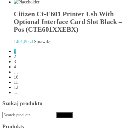
Citizen Ct-E601 Printer Usb With
Optional Interface Card Slot Black –
Pos (CTE601XXEBX)
1401,80
zł
Sprawdź
1
2
3
4
…
10
11
12
→
Szukaj produktu
Search
Search
for:
Produkty