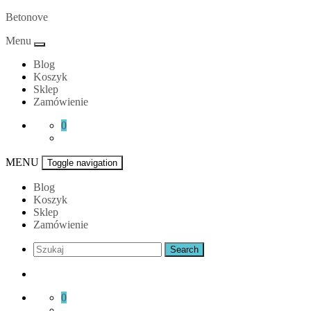
Skip
Betonove
to
Menu
content
Blog
Koszyk
Sklep
Zamówienie
0
MENU
Toggle navigation
Blog
Koszyk
Sklep
Zamówienie
0