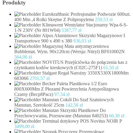
Produkty
Eurokraftbasic Profesjonalne Podwozie 600szt.
400 Mm ,4 Rolki Skrętne Z Polipropylenu
259,53
zł
Klimawent Wentylator Stacjonarny Wpa-6-S-
1-N 230V (Nr 801W04)
5387,77
zł
Alpos Aluminiowe Skrzynki Magazynowe I
Transportowe 900 x 490 x 380
936,03
zł
Magazynuj Mata antyzmęczeniowa
Bubblemat. Wym. 90x120cm (Wersja: Nitryl) BF010002N
564,06
zł
NOVITUS Przejściówka do połączenia kas z
czytnikami kodów kreskowych (C02C-275F1)
61,50
zł
Stalgast Regał Narożny 3350X530X1800Mm
683066
2701,57
zł
Becker Paleta Plastikowa 1/2 Euro
800X600Mm Z Płozami Powierzchnia Antypoślizgowa
Czarny (Becp8Pacz)
97,54
zł
Manutan Cokół Do Szaf Szatniowych
Manutan, Szerokość 25cm
142,56
zł
Manutan Skrzynki Plastikowe Do
Przechowywania, Przesuwane (Manutan 840253)
66,30
zł
Terminal dotykowy POS Novitus NOIR P
3499,00
zł
Neopak Przyczepy Przemysłowe