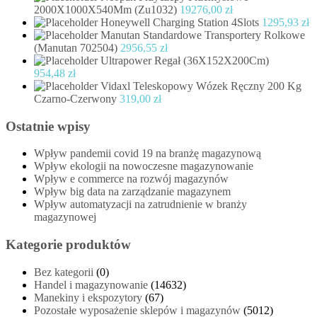
2000X1000X540Mm (Zu1032)
19276,00
zł
Honeywell Charging Station 4Slots
1295,93
zł
Manutan Standardowe Transportery Rolkowe
(Manutan 702504)
2956,55
zł
Ultrapower Regał (36X152X200Cm)
954,48
zł
Vidaxl Teleskopowy Wózek Ręczny 200 Kg
Czarno-Czerwony
319,00
zł
Ostatnie wpisy
Wpływ pandemii covid 19 na branżę magazynową
Wpływ ekologii na nowoczesne magazynowanie
Wpływ e commerce na rozwój magazynów
Wpływ big data na zarządzanie magazynem
Wpływ automatyzacji na zatrudnienie w branży
magazynowej
Kategorie produktów
Bez kategorii
(0)
Handel i magazynowanie
(14632)
Manekiny i ekspozytory
(67)
Pozostałe wyposażenie sklepów i magazynów
(5012)