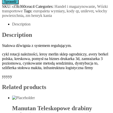
Sprawdź
SKU:
cf3b360ceac4
Categories:
Handel i magazynowanie
,
Wózki
transportowe
Tags:
europaleta wymiary
,
kody qr
,
unilever
,
włochy
powierzchnia
,
zm henryk kania
Description
Description
Stalowa dźwignia z systemem regulującym.
cykl rotacji należności, leroy merlin sklep ogrodniczy, avery berkel
polska, kreskowa, pomysł na biznes drukarka 3d, zamrażarka 3
poziomowa, cynkowanie metodą sendzimira, dystrybucja to,
szlifierka stołowa makita, infrastruktura logistyczna firmy
yyyyy
Related products
Manutan Teleskopowe drabiny