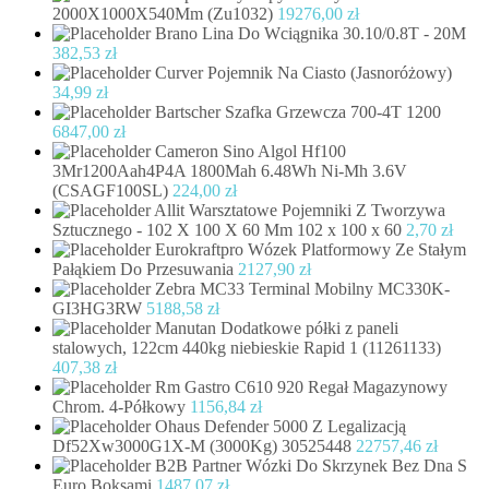
2000X1000X540Mm (Zu1032)
19276,00
zł
Brano Lina Do Wciągnika 30.10/0.8T - 20M
382,53
zł
Curver Pojemnik Na Ciasto (Jasnoróżowy)
34,99
zł
Bartscher Szafka Grzewcza 700-4T 1200
6847,00
zł
Cameron Sino Algol Hf100
3Mr1200Aah4P4A 1800Mah 6.48Wh Ni-Mh 3.6V
(CSAGF100SL)
224,00
zł
Allit Warsztatowe Pojemniki Z Tworzywa
Sztucznego - 102 X 100 X 60 Mm 102 x 100 x 60
2,70
zł
Eurokraftpro Wózek Platformowy Ze Stałym
Pałąkiem Do Przesuwania
2127,90
zł
Zebra MC33 Terminal Mobilny MC330K-
GI3HG3RW
5188,58
zł
Manutan Dodatkowe półki z paneli
stalowych, 122cm 440kg niebieskie Rapid 1 (11261133)
407,38
zł
Rm Gastro C610 920 Regał Magazynowy
Chrom. 4-Półkowy
1156,84
zł
Ohaus Defender 5000 Z Legalizacją
Df52Xw3000G1X-M (3000Kg) 30525448
22757,46
zł
B2B Partner Wózki Do Skrzynek Bez Dna S
Euro Boksami
1487,07
zł