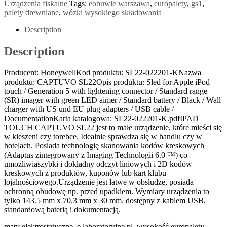
Urządzenia fiskalne
Tags:
eobuwie warszawa
,
europalety
,
gs1
,
palety drewniane
,
wózki wysokiego składowania
Description
Description
Producent: HoneywellKod produktu: SL22-022201-KNazwa
produktu: CAPTUVO SL22Opis produktu: Sled for Apple iPod
touch / Generation 5 with lightening connector / Standard range
(SR) imager with green LED aimer / Standard battery / Black / Wall
charger with US und EU plug adapters / USB cable /
DocumentationKarta katalogowa: SL22-022201-K.pdfIPAD
TOUCH CAPTUVO SL22 jest to małe urządzenie, które mieści się
w kieszeni czy torebce. Idealnie sprawdza się w handlu czy w
hotelach. Posiada technologię skanowania kodów kreskowych
(Adaptus zintegrowany z Imaging Technologii 6.0 ™) co
umożliwiaszybki i dokładny odczyt liniowych i 2D kodów
kreskowych z produktów, kuponów lub kart klubu
lojalnościowego.Urządzenie jest łatwe w obsłudze, posiada
ochronną obudowę np. przed upadkiem. Wymiary urządzenia to
tylko 143.5 mm x 70.3 mm x 30 mm. dostępny z kablem USB,
standardową baterią i dokumentacją.
maty elektrostatyczne, e laboratoryjne pl, wysokość europalety,