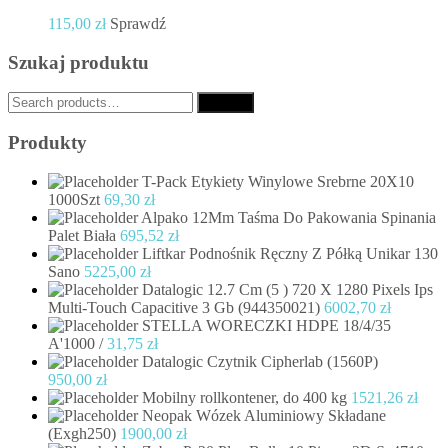
115,00
zł
Sprawdź
Szukaj produktu
Search
Search
for:
Produkty
T-Pack Etykiety Winylowe Srebrne 20X10
1000Szt
69,30
zł
Alpako 12Mm Taśma Do Pakowania Spinania
Palet Biała
695,52
zł
Liftkar Podnośnik Ręczny Z Półką Unikar 130
Sano
5225,00
zł
Datalogic 12.7 Cm (5 ) 720 X 1280 Pixels Ips
Multi-Touch Capacitive 3 Gb (944350021)
6002,70
zł
STELLA WORECZKI HDPE 18/4/35
A'1000 /
31,75
zł
Datalogic Czytnik Cipherlab (1560P)
950,00
zł
Mobilny rollkontener, do 400 kg
1521,26
zł
Neopak Wózek Aluminiowy Składane
(Exgh250)
1900,00
zł