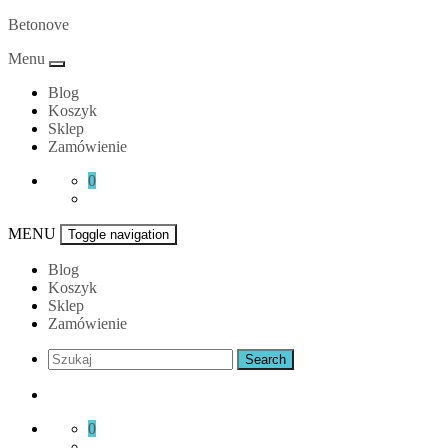
Skip
Betonove
to
Menu
content
Blog
Koszyk
Sklep
Zamówienie
0
MENU
Toggle navigation
Blog
Koszyk
Sklep
Zamówienie
0