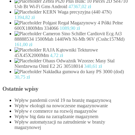
Zebra Ps20 Plus Bulk: 10 Pieces 2D Se4710
Usb Bt Wi-Fi Gms Android
47367,02
zł
KERN Waga precyzyjna (440 47N)
1394,82
zł
Polgast Regał Magazynowy 4 Półki Pełne
600X1800Mm 334066
1089,90
zł
Cameron Sino Schiller Cardiovit Ecg At3
88888534 1500Mah 1440Wh Ni-Mh 96V (Csshc157Md)
161,00
zł
RAJA Kątowniki Tekturowe
45X45X2000Mm
4,72
zł
Ohaus Odważnik Wzorzec Masy Stal
Nierdzewna Oiml E2 2G 30518014
340,61
zł
Nakładka gumowa do kasy PS 3000 (dod)
30,75
zł
Ostatnie wpisy
Wpływ pandemii covid 19 na branżę magazynową
Wpływ ekologii na nowoczesne magazynowanie
Wpływ e commerce na rozwój magazynów
Wpływ big data na zarządzanie magazynem
Wpływ automatyzacji na zatrudnienie w branży
magazynowej