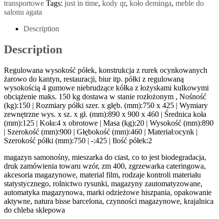
transportowe
Tags:
just in time
,
kody qr
,
koło deminga
,
meble do
salonu agata
Description
Description
Regulowana wysokość półek, konstrukcja z rurek ocynkowanych
żarowo do kantyn, restauracji, biur itp. półki z regulowaną
wysokością 4 gumowe niebrudzące kółka z łożyskami kulkowymi
obciążenie maks. 150 kg dostawa w stanie rozłożonym , Nośność
(kg):150 | Rozmiary półki szer. x głęb. (mm):750 x 425 | Wymiary
zewnętrzne wys. x sz. x gł. (mm):890 x 900 x 460 | Średnica koła
(mm):125 | Koła:4 x obrotowe | Masa (kg):20 | Wysokość (mm):890
| Szerokość (mm):900 | Głębokość (mm):460 | Materiał:ocynk |
Szerokość półki (mm):750 | -:425 | Ilość półek:2
magazyn samonośny, mieszarka do ciast, co to jest biodegradacja,
druk zamówienia towaru wzór, zm 400, zgrzewarka cateringowa,
akcesoria magazynowe, material film, rodzaje kontroli materiału
statystycznego, rolnictwo rysunki, magazyny zautomatyzowane,
automatyka magazynowa, marki odzieżowe hiszpania, opakowanie
aktywne, natura bisse barcelona, czynności magazynowe, krajalnica
do chleba sklepowa