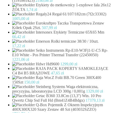
(1191861423)
2140,08
zł
Etykiety do metkownicy 1-rzędowe fala 26x12
ŻÓŁTA
1,74
zł
Regaly24 Regał 61/107/182cm (7f2c33302)
1005,00
zł
Eurokraftpro Taczka Transportowa Zestaw
Kółek Opak 2Szt.
507,99
zł
Intersonex Etykiety Termiczne 65X65 Mm
66,42
zł
Emerson Rolki termiczne 38/30 / 10szt.
17,22
zł
Seiko Instruments Rp-E10-W3Fj1-U-C5 Rp-
E10 White - Pos Printer Thermal Transfer (22450050)
1221,06
zł
Hdwr Hd9600
1299,00
zł
RAJA PACK KOPERTY SAMOKLEJĄCE
C4 B4 B5 BRĄZOWE
47,65
zł
Raja Wor.Z Folii BB.70 Green 300X400
150Szt
150,00
zł
Steinberg Systems Waga elektroniczna,
precyzyjna, laboratoryjna LCD 300g / 0,001g
1329,00
zł
Getac B360 33.8Cm (13,3'') Win. 10 Pro
Qwertz Chip Ssd Full Hd (Bm41Z4B4Bdgx)
17379,13
zł
Q-Box Pojemnik Z Oknem Inspekcyjnym
400X300X320 Szary Zestaw 48 Szt (403032SZZO)