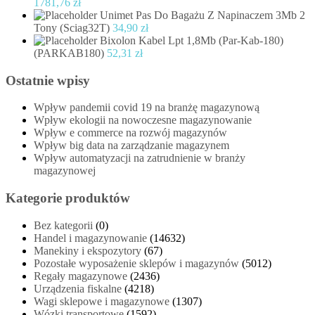
1781,76
zł
Unimet Pas Do Bagażu Z Napinaczem 3Mb 2
Tony (Sciag32T)
34,90
zł
Bixolon Kabel Lpt 1,8Mb (Par-Kab-180)
(PARKAB180)
52,31
zł
Ostatnie wpisy
Wpływ pandemii covid 19 na branżę magazynową
Wpływ ekologii na nowoczesne magazynowanie
Wpływ e commerce na rozwój magazynów
Wpływ big data na zarządzanie magazynem
Wpływ automatyzacji na zatrudnienie w branży
magazynowej
Kategorie produktów
Bez kategorii
(0)
Handel i magazynowanie
(14632)
Manekiny i ekspozytory
(67)
Pozostałe wyposażenie sklepów i magazynów
(5012)
Regały magazynowe
(2436)
Urządzenia fiskalne
(4218)
Wagi sklepowe i magazynowe
(1307)
Wózki transportowe
(1592)