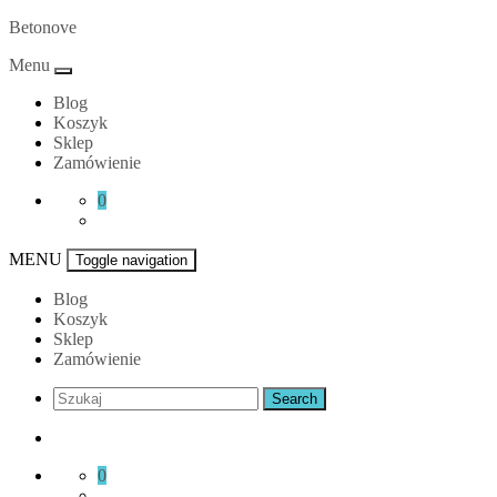
Skip
Betonove
to
Menu
content
Blog
Koszyk
Sklep
Zamówienie
0
MENU
Toggle navigation
Blog
Koszyk
Sklep
Zamówienie
0