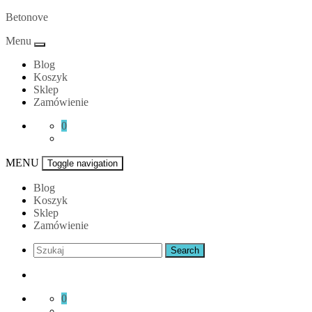
Skip
Betonove
to
Menu
content
Blog
Koszyk
Sklep
Zamówienie
0
MENU
Toggle navigation
Blog
Koszyk
Sklep
Zamówienie
0