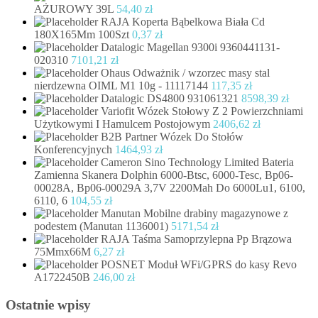
AŻUROWY 39L
54,40
zł
RAJA Koperta Bąbelkowa Biała Cd
180X165Mm 100Szt
0,37
zł
Datalogic Magellan 9300i 9360441131-
020310
7101,21
zł
Ohaus Odważnik / wzorzec masy stal
nierdzewna OIML M1 10g - 11117144
117,35
zł
Datalogic DS4800 931061321
8598,39
zł
Variofit Wózek Stołowy Z 2 Powierzchniami
Użytkowymi I Hamulcem Postojowym
2406,62
zł
B2B Partner Wózek Do Stołów
Konferencyjnych
1464,93
zł
Cameron Sino Technology Limited Bateria
Zamienna Skanera Dolphin 6000-Btsc, 6000-Tesc, Bp06-
00028A, Bp06-00029A 3,7V 2200Mah Do 6000Lu1, 6100,
6110, 6
104,55
zł
Manutan Mobilne drabiny magazynowe z
podestem (Manutan 1136001)
5171,54
zł
RAJA Taśma Samoprzylepna Pp Brązowa
75Mmx66M
6,27
zł
POSNET Moduł WFi/GPRS do kasy Revo
A1722450B
246,00
zł
Ostatnie wpisy