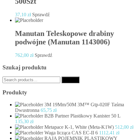
500Szt
37,10
zł
Sprawdź
Manutan Teleskopowe drabiny
podwójne (Manutan 1143006)
762,00
zł
Sprawdź
Szukaj produktu
Search
Search
for:
Produkty
3M 19Mm/50M 3M™ Gtp-020F Taśma
Dwustronna
65,75
zł
B2B Partner Plastikowy Kanister 50 L
135,30
zł
Metapace K-1, White (Meta-K1W)
512,00
zł
Waga licząca CAS EC-II 6
1112,41
zł
RAJA POJEMNIK PLASTIKOWY