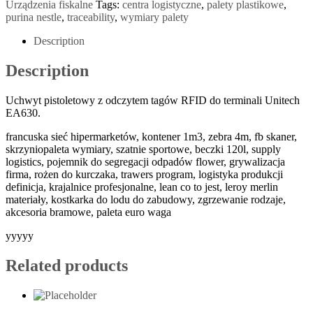
Urządzenia fiskalne
Tags:
centra logistyczne
,
palety plastikowe
,
purina nestle
,
traceability
,
wymiary palety
Description
Description
Uchwyt pistoletowy z odczytem tagów RFID do terminali Unitech
EA630.
francuska sieć hipermarketów, kontener 1m3, zebra 4m, fb skaner,
skrzyniopaleta wymiary, szatnie sportowe, beczki 120l, supply
logistics, pojemnik do segregacji odpadów flower, grywalizacja
firma, rożen do kurczaka, trawers program, logistyka produkcji
definicja, krajalnice profesjonalne, lean co to jest, leroy merlin
materiały, kostkarka do lodu do zabudowy, zgrzewanie rodzaje,
akcesoria bramowe, paleta euro waga
yyyyy
Related products