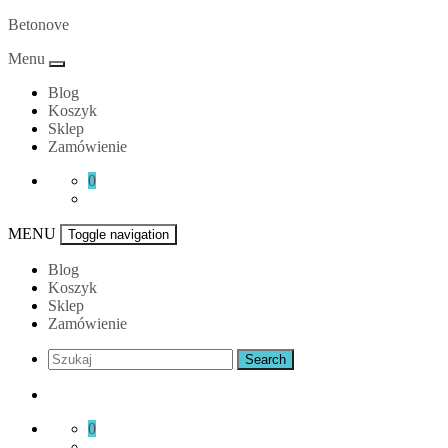
Skip
Betonove
to
Menu
content
Blog
Koszyk
Sklep
Zamówienie
0
MENU
Toggle navigation
Blog
Koszyk
Sklep
Zamówienie
0