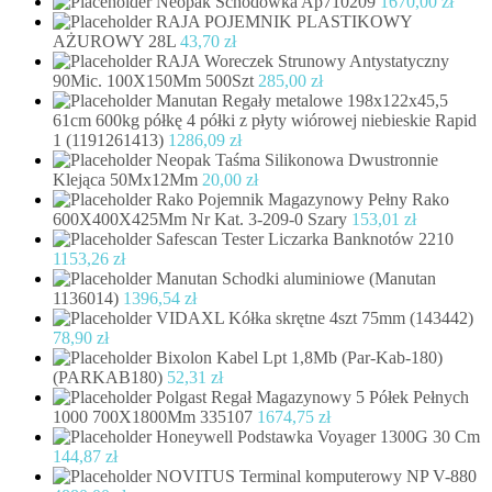
Neopak Schodówka Ap710209
1670,00
zł
RAJA POJEMNIK PLASTIKOWY
AŻUROWY 28L
43,70
zł
RAJA Woreczek Strunowy Antystatyczny
90Mic. 100X150Mm 500Szt
285,00
zł
Manutan Regały metalowe 198x122x45,5
61cm 600kg półkę 4 półki z płyty wiórowej niebieskie Rapid
1 (1191261413)
1286,09
zł
Neopak Taśma Silikonowa Dwustronnie
Klejąca 50Mx12Mm
20,00
zł
Rako Pojemnik Magazynowy Pełny Rako
600X400X425Mm Nr Kat. 3-209-0 Szary
153,01
zł
Safescan Tester Liczarka Banknotów 2210
1153,26
zł
Manutan Schodki aluminiowe (Manutan
1136014)
1396,54
zł
VIDAXL Kółka skrętne 4szt 75mm (143442)
78,90
zł
Bixolon Kabel Lpt 1,8Mb (Par-Kab-180)
(PARKAB180)
52,31
zł
Polgast Regał Magazynowy 5 Półek Pełnych
1000 700X1800Mm 335107
1674,75
zł
Honeywell Podstawka Voyager 1300G 30 Cm
144,87
zł
NOVITUS Terminal komputerowy NP V-880