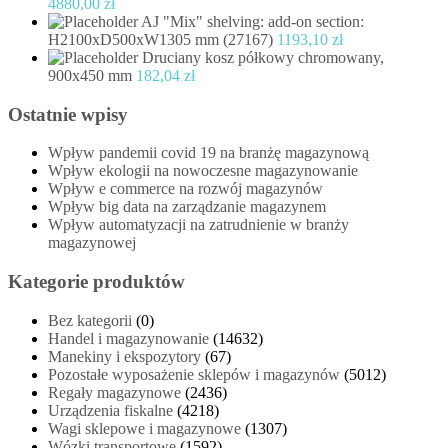
4880,00
zł
AJ "Mix" shelving: add-on section:
H2100xD500xW1305 mm (27167)
1193,10
zł
Druciany kosz półkowy chromowany,
900x450 mm
182,04
zł
Ostatnie wpisy
Wpływ pandemii covid 19 na branżę magazynową
Wpływ ekologii na nowoczesne magazynowanie
Wpływ e commerce na rozwój magazynów
Wpływ big data na zarządzanie magazynem
Wpływ automatyzacji na zatrudnienie w branży
magazynowej
Kategorie produktów
Bez kategorii
(0)
Handel i magazynowanie
(14632)
Manekiny i ekspozytory
(67)
Pozostałe wyposażenie sklepów i magazynów
(5012)
Regały magazynowe
(2436)
Urządzenia fiskalne
(4218)
Wagi sklepowe i magazynowe
(1307)
Wózki transportowe
(1592)