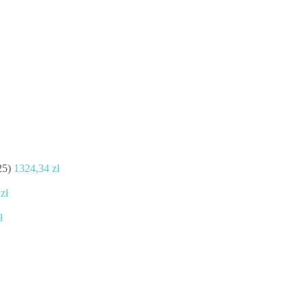
25)
1324,34
zł
0
zł
ł