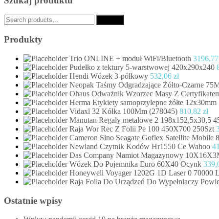
Szukaj produktu
Search
Search
for:
Produkty
Trio ONLINE + moduł WiFi/Bluetooth
3196,7
Pudełko z tektury 5-warstwowej 420x290x240
Hendi Wózek 3-półkowy
532,06
zł
Neopak Taśmy Odgradzające Żółto-Czarne 7
Ohaus Odważnik Wzorzec Masy Z Certyfikatem
Herma Etykiety samoprzylepne żółte 12x30mm 
Vidaxl 32 Kółka 100Mm (278045)
810,82
zł
Manutan Regały metalowe 2 198x152,5x30,5 45
Raja Wor Rec Z Folii Pe 100 450X700 250Szt
Cameron Sino Seagate Goflex Satellite Mobil
Newland Czytnik Kodów Hr1550 Ce Wahoo
4
Das Company Namiot Magazynowy 10X16X3
Wózek Do Pojemnika Euro 60X40 Ocynk
339,
Honeywell Voyager 1202G 1D Laser 0 70000 L
Raja Folia Do Urządzeń Do Wypełniaczy Powiet
Ostatnie wpisy