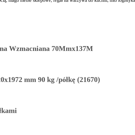
gocią, mago meble sklepowe, regał na warzywa do kuchni, mto logistyk
ana Wzmacniana 70Mmx137M
0x1972 mm 90 kg /półkę (21670)
łkami