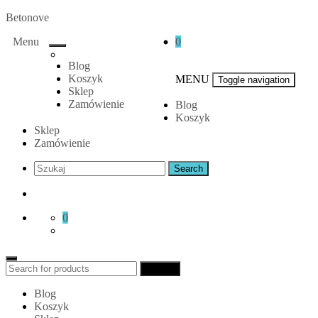
Skip
Betonove
to
Menu
0
content
Blog
Koszyk
MENU
Toggle navigation
Sklep
Zamówienie
Blog
Koszyk
Sklep
Zamówienie
0
Search
Search
for:
Blog
Koszyk