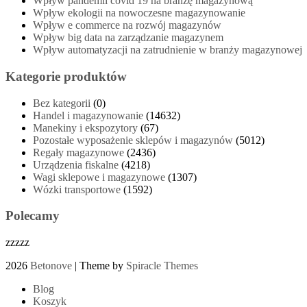
Wpływ pandemii covid 19 na branżę magazynową
Wpływ ekologii na nowoczesne magazynowanie
Wpływ e commerce na rozwój magazynów
Wpływ big data na zarządzanie magazynem
Wpływ automatyzacji na zatrudnienie w branży magazynowej
Kategorie produktów
Bez kategorii
(0)
Handel i magazynowanie
(14632)
Manekiny i ekspozytory
(67)
Pozostałe wyposażenie sklepów i magazynów
(5012)
Regały magazynowe
(2436)
Urządzenia fiskalne
(4218)
Wagi sklepowe i magazynowe
(1307)
Wózki transportowe
(1592)
Polecamy
zzzzz
2026
Betonove
| Theme by
Spiracle Themes
Blog
Koszyk