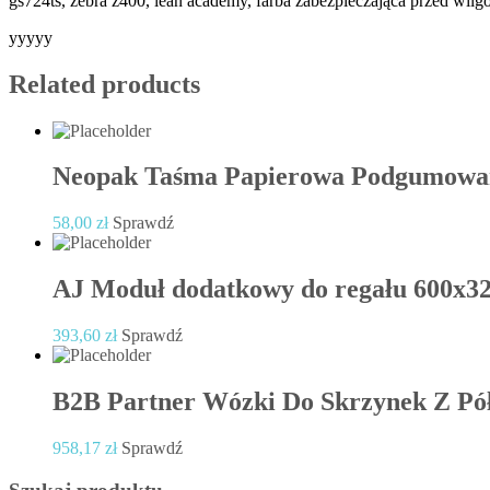
gs724ts, zebra z400, lean academy, farba zabezpieczająca przed wil
yyyyy
Related products
Neopak Taśma Papierowa Podgumow
58,00
zł
Sprawdź
AJ Moduł dodatkowy do regału 600x32
393,60
zł
Sprawdź
B2B Partner Wózki Do Skrzynek Z Pó
958,17
zł
Sprawdź