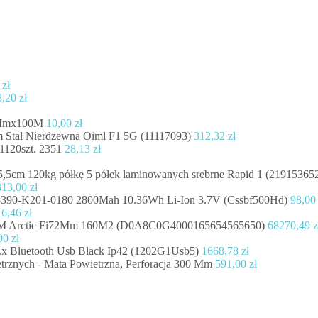
7
zł
8,20
zł
5Mmx100M
10,00
zł
 Stal Nierdzewna Oiml F1 5G (11117093)
312,32
zł
1120szt. 2351
28,13
zł
,5cm 120kg półkę 5 półek laminowanych srebrne Rapid 1 (21915365
313,00
zł
e 8390-K201-0180 2800Mah 10.36Wh Li-Ion 3.7V (Cssbf500Hd)
98,0
16,46
zł
M Arctic Fi72Mm 160M2 (D0A8C0G4000165654565650)
68270,49
z
00
zł
x Bluetooth Usb Black Ip42 (1202G1Usb5)
1668,78
zł
rznych - Mata Powietrzna, Perforacja 300 Mm
591,00
zł