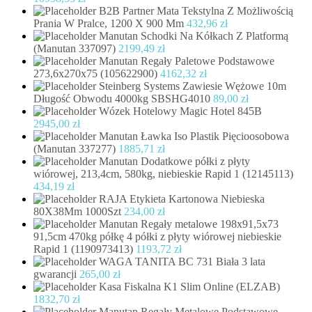
B2B Partner Mata Tekstylna Z Możliwością
Prania W Pralce, 1200 X 900 Mm
432,96
zł
Manutan Schodki Na Kółkach Z Platformą
(Manutan 337097)
2199,49
zł
Manutan Regały Paletowe Podstawowe
273,6x270x75 (105622900)
4162,32
zł
Steinberg Systems Zawiesie Wężowe 10m
Długość Obwodu 4000kg SBSHG4010
89,00
zł
Wózek Hotelowy Magic Hotel 845B
2945,00
zł
Manutan Ławka Iso Plastik Pięcioosobowa
(Manutan 337277)
1885,71
zł
Manutan Dodatkowe półki z płyty
wiórowej, 213,4cm, 580kg, niebieskie Rapid 1 (12145113)
434,19
zł
RAJA Etykieta Kartonowa Niebieska
80X38Mm 1000Szt
234,00
zł
Manutan Regały metalowe 198x91,5x73
91,5cm 470kg półkę 4 półki z płyty wiórowej niebieskie
Rapid 1 (1190973413)
1193,72
zł
WAGA TANITA BC 731 Biała 3 lata
gwarancji
265,00
zł
Kasa Fiskalna K1 Slim Online (ELZAB)
1832,70
zł
Manutan Regały Metalowe Podstawowe