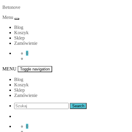
Skip
Betonove
to
Menu
content
Blog
Koszyk
Sklep
Zamówienie
0
MENU
Toggle navigation
Blog
Koszyk
Sklep
Zamówienie
0