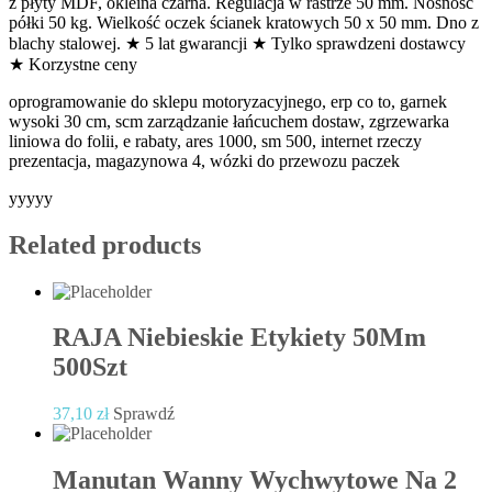
z płyty MDF, okleina czarna. Regulacja w rastrze 50 mm. Nośność
półki 50 kg. Wielkość oczek ścianek kratowych 50 x 50 mm. Dno z
blachy stalowej. ★ 5 lat gwarancji ★ Tylko sprawdzeni dostawcy
★ Korzystne ceny
oprogramowanie do sklepu motoryzacyjnego, erp co to, garnek
wysoki 30 cm, scm zarządzanie łańcuchem dostaw, zgrzewarka
liniowa do folii, e rabaty, ares 1000, sm 500, internet rzeczy
prezentacja, magazynowa 4, wózki do przewozu paczek
yyyyy
Related products
RAJA Niebieskie Etykiety 50Mm
500Szt
37,10
zł
Sprawdź
Manutan Wanny Wychwytowe Na 2