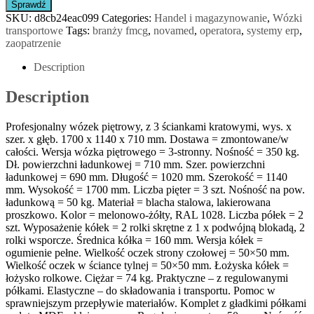
Sprawdź
SKU:
d8cb24eac099
Categories:
Handel i magazynowanie
,
Wózki
transportowe
Tags:
branży fmcg
,
novamed
,
operatora
,
systemy erp
,
zaopatrzenie
Description
Description
Profesjonalny wózek piętrowy, z 3 ściankami kratowymi, wys. x
szer. x głęb. 1700 x 1140 x 710 mm. Dostawa = zmontowane/w
całości. Wersja wózka piętrowego = 3-stronny. Nośność = 350 kg.
Dł. powierzchni ładunkowej = 710 mm. Szer. powierzchni
ładunkowej = 690 mm. Długość = 1020 mm. Szerokość = 1140
mm. Wysokość = 1700 mm. Liczba pięter = 3 szt. Nośność na pow.
ładunkową = 50 kg. Materiał = blacha stalowa, lakierowana
proszkowo. Kolor = melonowo-żółty, RAL 1028. Liczba półek = 2
szt. Wyposażenie kółek = 2 rolki skrętne z 1 x podwójną blokadą, 2
rolki wsporcze. Średnica kółka = 160 mm. Wersja kółek =
ogumienie pełne. Wielkość oczek strony czołowej = 50×50 mm.
Wielkość oczek w ściance tylnej = 50×50 mm. Łożyska kółek =
łożysko rolkowe. Ciężar = 74 kg. Praktyczne – z regulowanymi
półkami. Elastyczne – do składowania i transportu. Pomoc w
sprawniejszym przepływie materiałów. Komplet z gładkimi półkami