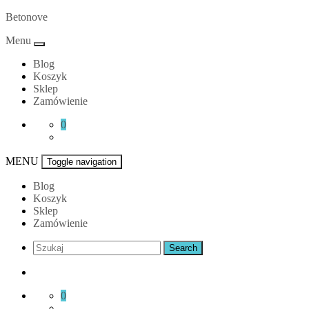
Skip
Betonove
to
Menu
content
Blog
Koszyk
Sklep
Zamówienie
0
MENU
Toggle navigation
Blog
Koszyk
Sklep
Zamówienie
0