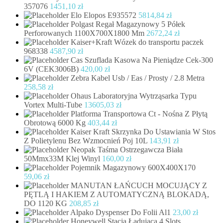
357076
1451,10
zł
Elo Elopos E935572
5814,84
zł
Polgast Regał Magazynowy 5 Półek
Perforowanych 1100X700X1800 Mm
2672,24
zł
Kaiser+Kraft Wózek do transportu paczek
968338
4587,90
zł
Cas Szuflada Kasowa Na Pieniądze Cek-300
6V (CEK3006B)
420,00
zł
Zebra Kabel Usb / Eas / Prosty / 2.8 Metra
258,58
zł
Ohaus Laboratoryjna Wytrząsarka Typu
Vortex Multi-Tube
13605,03
zł
Platforma Transportowa Ct - Nośna Z Płytą
Obrotową 6000 Kg
403,44
zł
Kaiser Kraft Skrzynka Do Ustawiania W Stos
Z Polietylenu Bez Wzmocnień Poj 10L
143,91
zł
Neopak Taśma Ostrzegawcza Biała
50Mmx33M Klej Winyl
160,00
zł
Pojemnik Magazynowy 600X400X170
59,06
zł
MANUTAN ŁAŃCUCH MOCUJĄCY Z
PĘTLĄ I HAKIEM Z AUTOMATYCZNĄ BLOKADĄ,
DO 1120 KG
208,85
zł
Alpako Dyspenser Do Folii Al1
23,00
zł
Honeywell Stacja Ładująca 4 Slots