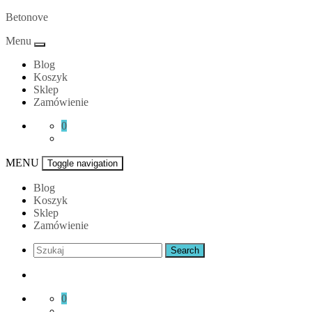
Skip
Betonove
to
Menu
content
Blog
Koszyk
Sklep
Zamówienie
0
MENU
Toggle navigation
Blog
Koszyk
Sklep
Zamówienie
0