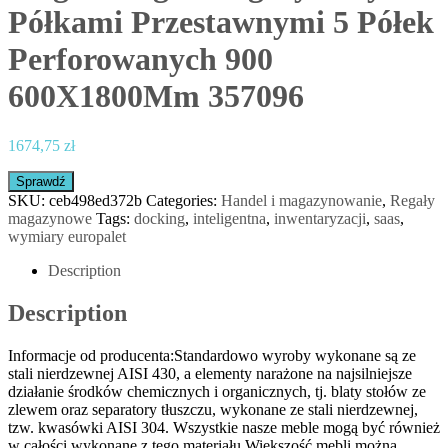
Półkami Przestawnymi 5 Półek
Perforowanych 900
600X1800Mm 357096
1674,75
zł
Sprawdź
SKU:
ceb498ed372b
Categories:
Handel i magazynowanie
,
Regały
magazynowe
Tags:
docking
,
inteligentna
,
inwentaryzacji
,
saas
,
wymiary europalet
Description
Description
Informacje od producenta:Standardowo wyroby wykonane są ze
stali nierdzewnej AISI 430, a elementy narażone na najsilniejsze
działanie środków chemicznych i organicznych, tj. blaty stołów ze
zlewem oraz separatory tłuszczu, wykonane ze stali nierdzewnej,
tzw. kwasówki AISI 304. Wszystkie nasze meble mogą być również
w całości wykonane z tego materiału.Większość mebli można