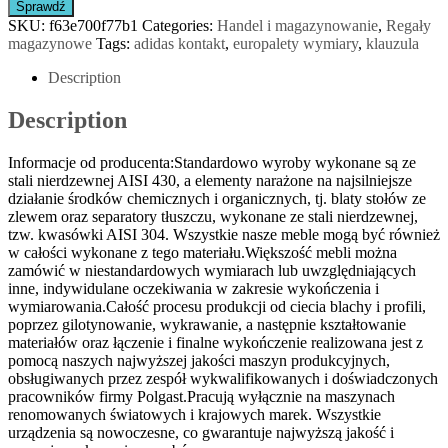
Sprawdź
SKU:
f63e700f77b1
Categories:
Handel i magazynowanie
,
Regały
magazynowe
Tags:
adidas kontakt
,
europalety wymiary
,
klauzula
Description
Description
Informacje od producenta:Standardowo wyroby wykonane są ze
stali nierdzewnej AISI 430, a elementy narażone na najsilniejsze
działanie środków chemicznych i organicznych, tj. blaty stołów ze
zlewem oraz separatory tłuszczu, wykonane ze stali nierdzewnej,
tzw. kwasówki AISI 304. Wszystkie nasze meble mogą być również
w całości wykonane z tego materiału.Większość mebli można
zamówić w niestandardowych wymiarach lub uwzględniających
inne, indywidulane oczekiwania w zakresie wykończenia i
wymiarowania.Całość procesu produkcji od ciecia blachy i profili,
poprzez gilotynowanie, wykrawanie, a następnie kształtowanie
materiałów oraz łączenie i finalne wykończenie realizowana jest z
pomocą naszych najwyższej jakości maszyn produkcyjnych,
obsługiwanych przez zespół wykwalifikowanych i doświadczonych
pracowników firmy Polgast.Pracują wyłącznie na maszynach
renomowanych światowych i krajowych marek. Wszystkie
urządzenia są nowoczesne, co gwarantuje najwyższą jakość i