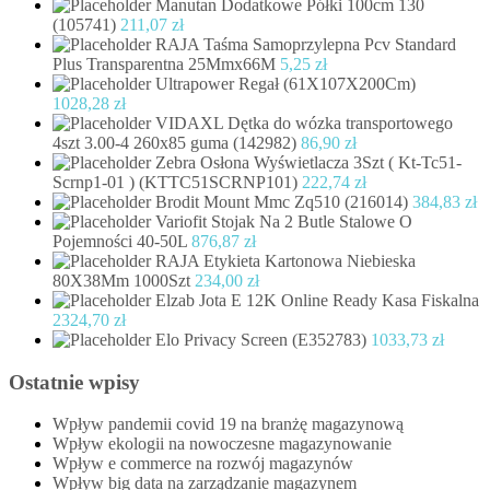
Manutan Dodatkowe Półki 100cm 130
(105741)
211,07
zł
RAJA Taśma Samoprzylepna Pcv Standard
Plus Transparentna 25Mmx66M
5,25
zł
Ultrapower Regał (61X107X200Cm)
1028,28
zł
VIDAXL Dętka do wózka transportowego
4szt 3.00-4 260x85 guma (142982)
86,90
zł
Zebra Osłona Wyświetlacza 3Szt ( Kt-Tc51-
Scrnp1-01 ) (KTTC51SCRNP101)
222,74
zł
Brodit Mount Mmc Zq510 (216014)
384,83
zł
Variofit Stojak Na 2 Butle Stalowe O
Pojemności 40-50L
876,87
zł
RAJA Etykieta Kartonowa Niebieska
80X38Mm 1000Szt
234,00
zł
Elzab Jota E 12K Online Ready Kasa Fiskalna
2324,70
zł
Elo Privacy Screen (E352783)
1033,73
zł
Ostatnie wpisy
Wpływ pandemii covid 19 na branżę magazynową
Wpływ ekologii na nowoczesne magazynowanie
Wpływ e commerce na rozwój magazynów
Wpływ big data na zarządzanie magazynem