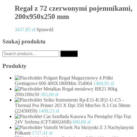
Regał z 72 czerwonymi pojemnikami,
200x950x250 mm
3437,85
zł
Sprawdź
Szukaj produktu
Search
Search
for:
Produkty
Polgast Regał Magazynowy 4 Półki
Gretingowe 600 400X1800Mm 354064
1468,95
zł
Metalkas Regał metalowy BR21 80kg
200x100x50
365,00
zł
Seiko Instruments Rp-E11-K3Fj1-U-C5 -
Thermal Pos Printer 203 X Dpi 350 Mm/Sec 8.3 Cm 58mm
(22450059)
1409,23
zł
Cas Szuflada Kasowa Na Pieniądze Flip-Top
24V Srebrna (CFT46024SB)
690,00
zł
Variofit Wózek Na Skrzynki Z 3 Nachylanymi
Półkami
1727,41
zł