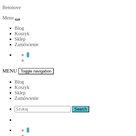
Skip
Betonove
to
Menu
content
Blog
Koszyk
Sklep
Zamówienie
0
MENU
Toggle navigation
Blog
Koszyk
Sklep
Zamówienie
0