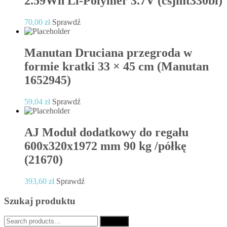
2.59Wh Li-Polymer 3.7V (csjmt330bl)
70,00
zł
Sprawdź
Manutan Druciana przegroda w
formie kratki 33 × 45 cm (Manutan
1652945)
59,04
zł
Sprawdź
AJ Moduł dodatkowy do regału
600x320x1972 mm 90 kg /półkę
(21670)
393,60
zł
Sprawdź
Szukaj produktu
Search
Search