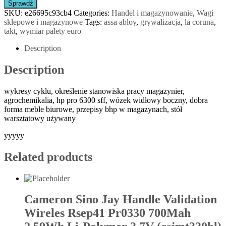
Sprawdź
SKU:
e26695c93cb4
Categories:
Handel i magazynowanie
,
Wagi
sklepowe i magazynowe
Tags:
assa abloy
,
grywalizacja
,
la coruna
,
takt
,
wymiar palety euro
Description
Description
wykresy cyklu, określenie stanowiska pracy magazynier,
agrochemikalia, hp pro 6300 sff, wózek widłowy boczny, dobra
forma meble biurowe, przepisy bhp w magazynach, stół
warsztatowy używany
yyyyy
Related products
Cameron Sino Jay Handle Validation
Wireles Rsep41 Pr0330 700Mah