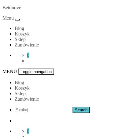
Skip
Betonove
to
Menu
content
Blog
Koszyk
Sklep
Zamówienie
0
MENU
Toggle navigation
Blog
Koszyk
Sklep
Zamówienie
0