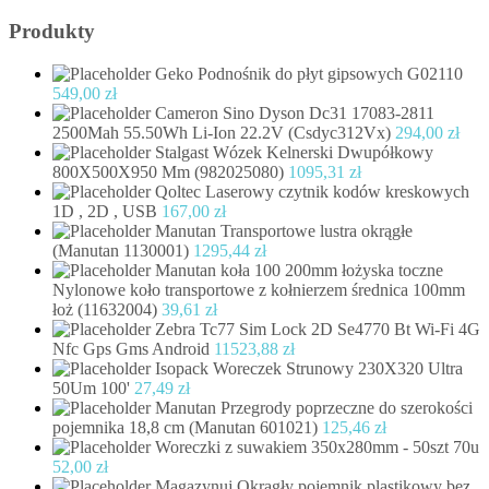
for:
Produkty
Geko Podnośnik do płyt gipsowych G02110
549,00
zł
Cameron Sino Dyson Dc31 17083-2811
2500Mah 55.50Wh Li-Ion 22.2V (Csdyc312Vx)
294,00
zł
Stalgast Wózek Kelnerski Dwupółkowy
800X500X950 Mm (982025080)
1095,31
zł
Qoltec Laserowy czytnik kodów kreskowych
1D , 2D , USB
167,00
zł
Manutan Transportowe lustra okrągłe
(Manutan 1130001)
1295,44
zł
Manutan koła 100 200mm łożyska toczne
Nylonowe koło transportowe z kołnierzem średnica 100mm
łoż (11632004)
39,61
zł
Zebra Tc77 Sim Lock 2D Se4770 Bt Wi-Fi 4G
Nfc Gps Gms Android
11523,88
zł
Isopack Woreczek Strunowy 230X320 Ultra
50Um 100'
27,49
zł
Manutan Przegrody poprzeczne do szerokości
pojemnika 18,8 cm (Manutan 601021)
125,46
zł
Woreczki z suwakiem 350x280mm - 50szt 70u
52,00
zł
Magazynuj Okrągły pojemnik plastikowy bez