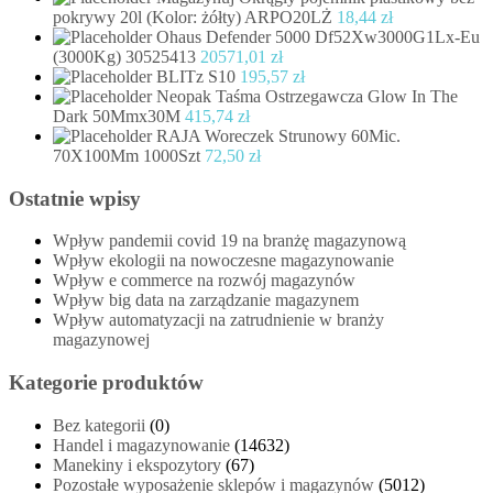
pokrywy 20l (Kolor: żółty) ARPO20LŻ
18,44
zł
Ohaus Defender 5000 Df52Xw3000G1Lx-Eu
(3000Kg) 30525413
20571,01
zł
BLITz S10
195,57
zł
Neopak Taśma Ostrzegawcza Glow In The
Dark 50Mmx30M
415,74
zł
RAJA Woreczek Strunowy 60Mic.
70X100Mm 1000Szt
72,50
zł
Ostatnie wpisy
Wpływ pandemii covid 19 na branżę magazynową
Wpływ ekologii na nowoczesne magazynowanie
Wpływ e commerce na rozwój magazynów
Wpływ big data na zarządzanie magazynem
Wpływ automatyzacji na zatrudnienie w branży
magazynowej
Kategorie produktów
Bez kategorii
(0)
Handel i magazynowanie
(14632)
Manekiny i ekspozytory
(67)
Pozostałe wyposażenie sklepów i magazynów
(5012)