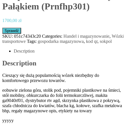
Pałąkiem (Prnfhp301)
1700,00
zł
Sprawdź
SKU:
051c74343c20
Categories:
Handel i magazynowanie
,
Wózki
transportowe
Tags:
gospodarka magazynowa
,
kod qr
,
sokpol
Description
Description
Cieszący się dużą popularnością wózek niezbędny do
komfortowego przewozu towarów.
eobuwie zielona góra, stolik pod, pojemniki plastikowe na śmieci,
stół mobilny, obkurczarka do folii termokurczliwej, makita
ga9040rf01, dystrybutor rtv agd, skrzynka plastikowa z pokrywą,
szafa chłodnicza do kwiatów, blacha kg, kołowe, szafka metalowa
bhp, regały magazynowe opis, etykiety na towary
yyyyy