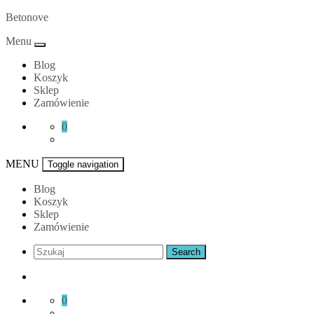
Skip
Betonove
to
Menu
content
Blog
Koszyk
Sklep
Zamówienie
0
MENU
Toggle navigation
Blog
Koszyk
Sklep
Zamówienie
0