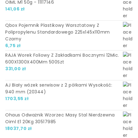
OIML M1 50g - 11117146
141,06
zł
Qbox Pojemnik Plastikowy Warsztatowy Z
Polipropylenu Standardowego 225x145x110mm
Czarny
6,75
zł
RAJA Worek Foliowy Z Zakładkami Bocznymi 12Mic.
600X1300X400Mm 500Szt
331,00
zł
AJ Biały wózek serwisow z 2 półkami Wysokość:
940 mm (20344)
1703,55
zł
Ohaus Odważnik Wzorzec Masy Stal Nierdzewna
Oiml E1 20Kg 30517985
18037,70
zł