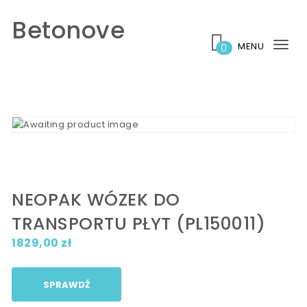
Skip to content
Betonove
MENU
0
Tog
nav
NEOPAK WÓZEK DO
TRANSPORTU PŁYT (PL150011)
1829,00
zł
SPRAWDŹ