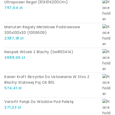
Ultrapower Regał (61X61X200Cm)
797,04
zł
Manutan Regały Metalowe Podstawowe
300x100x30 (1006609)
2387,18
zł
Neopak Wózek Z Blachy (Sw800414)
2699,00
zł
Kaiser Kraft Skrzynka Do Ustawiania W Stos Z
Blachy Stalowej Poj Ok 80L
574,41
zł
Variofit Pałąk Do Wózków Pod Paletę
271,22
zł