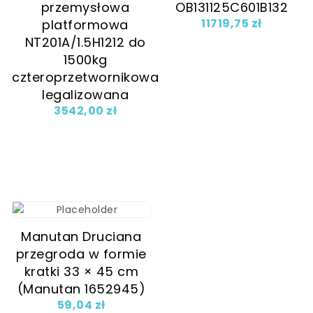
przemysłowa
OB131125C601B132
11719,75
zł
platformowa
NT201A/1.5H1212 do
1500kg
czteroprzetwornikowa
legalizowana
3542,00
zł
Manutan Druciana
przegroda w formie
kratki 33 × 45 cm
(Manutan 1652945)
59,04
zł