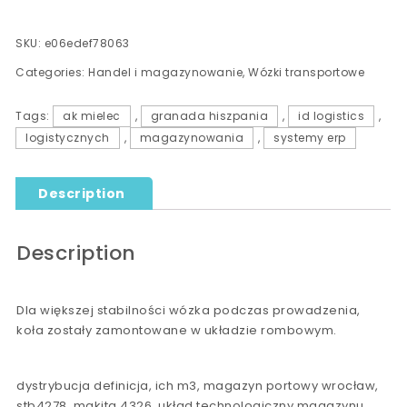
SKU:
e06edef78063
Categories:
Handel i magazynowanie
,
Wózki transportowe
Tags:
ak mielec
,
granada hiszpania
,
id logistics
,
logistycznych
,
magazynowania
,
systemy erp
Description
Description
Dla większej stabilności wózka podczas prowadzenia,
koła zostały zamontowane w układzie rombowym.
dystrybucja definicja, ich m3, magazyn portowy wrocław,
stb4278, makita 4326, układ technologiczny magazynu,