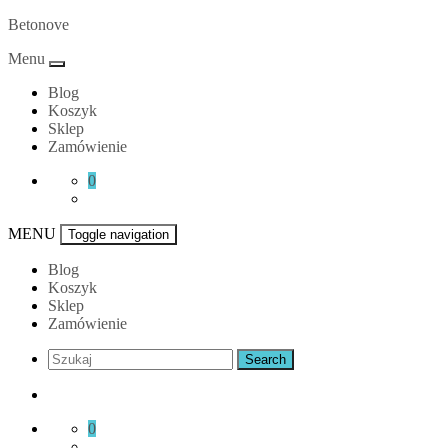
Skip
Betonove
to
Menu
content
Blog
Koszyk
Sklep
Zamówienie
0
MENU
Toggle navigation
Blog
Koszyk
Sklep
Zamówienie
0