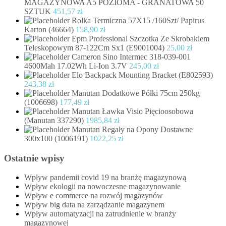
MAGAZYNOWA A5 POZIOMA - GRANATOWA 50
SZTUK
451,57
zł
Rolka Termiczna 57X15 /160Szt/ Papirus
Karton (46664)
158,90
zł
Epm Professional Szczotka Ze Skrobakiem
Teleskopowym 87-122Cm Sx1 (E9001004)
25,00
zł
Cameron Sino Intermec 318-039-001
4600Mah 17.02Wh Li-Ion 3.7V
245,00
zł
Elo Backpack Mounting Bracket (E802593)
243,38
zł
Manutan Dodatkowe Półki 75cm 250kg
(1006698)
177,49
zł
Manutan Ławka Visio Pięcioosobowa
(Manutan 337290)
1985,84
zł
Manutan Regały na Opony Dostawne
300x100 (1006191)
1022,25
zł
Ostatnie wpisy
Wpływ pandemii covid 19 na branżę magazynową
Wpływ ekologii na nowoczesne magazynowanie
Wpływ e commerce na rozwój magazynów
Wpływ big data na zarządzanie magazynem
Wpływ automatyzacji na zatrudnienie w branży
magazynowej