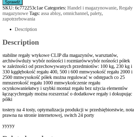
Sprawdź
SKU:
6c772253c1ae
Categories:
Handel i magazynowanie
,
Regały
magazynowe
Tags:
assa abloy
,
omnichannel
,
palety
,
zapotrzebowania
Description
Description
stabilne regały wtykowe CLIP dla magazynów, warsztatów,
archiwówduży wybór nośności i rozmiarówwybór nośności półek
w zależności od przechowywanych przedmiotów: 100 kg, 230 kg i
330 kggłębokość regału 400, 500 i 600 mmwysokość regału 2000 i
2500 mmwysokość półek można regulować w odstępach co 25
mmszerokość regału 1000 mmwykończenie regału
ocynkowaniełatwy i szybki montaż regału bez użycia elementów
łączącychregały można rozszerzać o dodatkowe regały i dokupując
półki
tostery na 4 tosty, optymalizacja produkcji w przedsiębiorstwie, nota
prawna na stronie internetowej, switch 24 porty
yyyyy