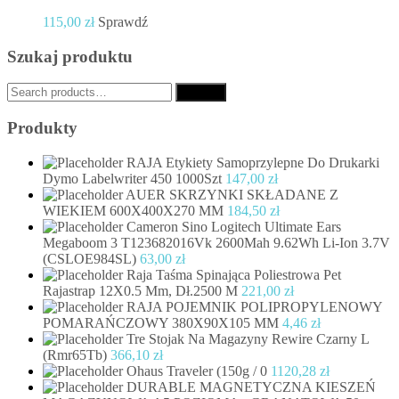
115,00
zł
Sprawdź
Szukaj produktu
Search
Search
for:
Produkty
RAJA Etykiety Samoprzylepne Do Drukarki
Dymo Labelwriter 450 1000Szt
147,00
zł
AUER SKRZYNKI SKŁADANE Z
WIEKIEM 600X400X270 MM
184,50
zł
Cameron Sino Logitech Ultimate Ears
Megaboom 3 T123682016Vk 2600Mah 9.62Wh Li-Ion 3.7V
(CSLOE984SL)
63,00
zł
Raja Taśma Spinająca Poliestrowa Pet
Rajastrap 12X0.5 Mm, Dł.2500 M
221,00
zł
RAJA POJEMNIK POLIPROPYLENOWY
POMARAŃCZOWY 380X90X105 MM
4,46
zł
Tre Stojak Na Magazyny Rewire Czarny L
(Rmr65Tb)
366,10
zł
Ohaus Traveler (150g / 0
1120,28
zł
DURABLE MAGNETYCZNA KIESZEŃ