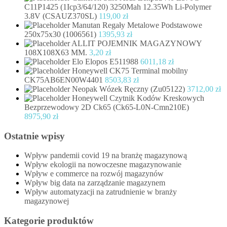
C11P1425 (1Icp3/64/120) 3250Mah 12.35Wh Li-Polymer
3.8V (CSAUZ370SL)
119,00
zł
Manutan Regały Metalowe Podstawowe
250x75x30 (1006561)
1395,93
zł
ALLIT POJEMNIK MAGAZYNOWY
108X108X63 MM.
3,20
zł
Elo Elopos E511988
6011,18
zł
Honeywell CK75 Terminal mobilny
CK75AB6EN00W4401
8503,83
zł
Neopak Wózek Ręczny (Zu05122)
3712,00
zł
Honeywell Czytnik Kodów Kreskowych
Bezprzewodowy 2D Ck65 (Ck65-L0N-Cmn210E)
8975,90
zł
Ostatnie wpisy
Wpływ pandemii covid 19 na branżę magazynową
Wpływ ekologii na nowoczesne magazynowanie
Wpływ e commerce na rozwój magazynów
Wpływ big data na zarządzanie magazynem
Wpływ automatyzacji na zatrudnienie w branży
magazynowej
Kategorie produktów