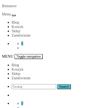
Skip
Betonove
to
Menu
content
Blog
Koszyk
Sklep
Zamówienie
0
MENU
Toggle navigation
Blog
Koszyk
Sklep
Zamówienie
0