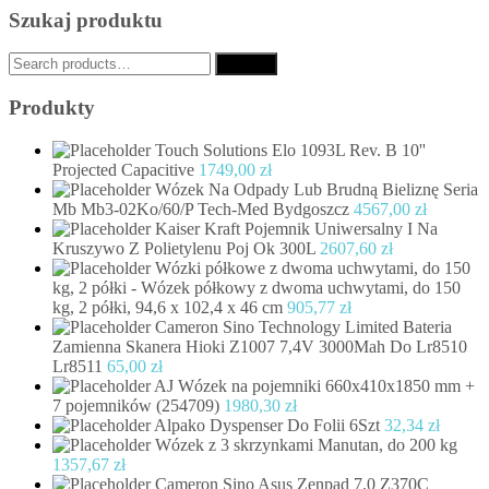
Szukaj produktu
Search
Search
for:
Produkty
Touch Solutions Elo 1093L Rev. B 10''
Projected Capacitive
1749,00
zł
Wózek Na Odpady Lub Brudną Bieliznę Seria
Mb Mb3-02Ko/60/P Tech-Med Bydgoszcz
4567,00
zł
Kaiser Kraft Pojemnik Uniwersalny I Na
Kruszywo Z Polietylenu Poj Ok 300L
2607,60
zł
Wózki półkowe z dwoma uchwytami, do 150
kg, 2 półki - Wózek półkowy z dwoma uchwytami, do 150
kg, 2 półki, 94,6 x 102,4 x 46 cm
905,77
zł
Cameron Sino Technology Limited Bateria
Zamienna Skanera Hioki Z1007 7,4V 3000Mah Do Lr8510
Lr8511
65,00
zł
AJ Wózek na pojemniki 660x410x1850 mm +
7 pojemników (254709)
1980,30
zł
Alpako Dyspenser Do Folii 6Szt
32,34
zł
Wózek z 3 skrzynkami Manutan, do 200 kg
1357,67
zł
Cameron Sino Asus Zenpad 7.0 Z370C