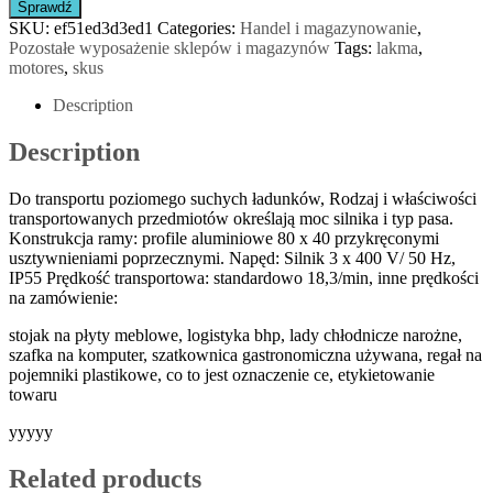
Sprawdź
SKU:
ef51ed3d3ed1
Categories:
Handel i magazynowanie
,
Pozostałe wyposażenie sklepów i magazynów
Tags:
lakma
,
motores
,
skus
Description
Description
Do transportu poziomego suchych ładunków, Rodzaj i właściwości
transportowanych przedmiotów określają moc silnika i typ pasa.
Konstrukcja ramy: profile aluminiowe 80 x 40 przykręconymi
usztywnieniami poprzecznymi. Napęd: Silnik 3 x 400 V/ 50 Hz,
IP55 Prędkość transportowa: standardowo 18,3/min, inne prędkości
na zamówienie:
stojak na płyty meblowe, logistyka bhp, lady chłodnicze narożne,
szafka na komputer, szatkownica gastronomiczna używana, regał na
pojemniki plastikowe, co to jest oznaczenie ce, etykietowanie
towaru
yyyyy
Related products