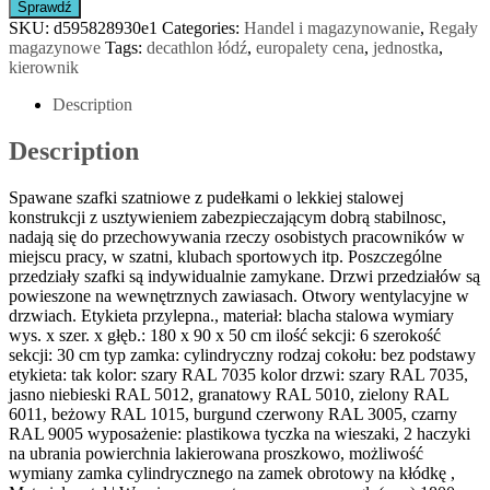
Sprawdź
SKU:
d595828930e1
Categories:
Handel i magazynowanie
,
Regały
magazynowe
Tags:
decathlon łódź
,
europalety cena
,
jednostka
,
kierownik
Description
Description
Spawane szafki szatniowe z pudełkami o lekkiej stalowej
konstrukcji z usztywieniem zabezpieczającym dobrą stabilnosc,
nadają się do przechowywania rzeczy osobistych pracowników w
miejscu pracy, w szatni, klubach sportowych itp. Poszczególne
przedziały szafki są indywidualnie zamykane. Drzwi przedziałów są
powieszone na wewnętrznych zawiasach. Otwory wentylacyjne w
drzwiach. Etykieta przylepna., materiał: blacha stalowa wymiary
wys. x szer. x głęb.: 180 x 90 x 50 cm ilość sekcji: 6 szerokość
sekcji: 30 cm typ zamka: cylindryczny rodzaj cokołu: bez podstawy
etykieta: tak kolor: szary RAL 7035 kolor drzwi: szary RAL 7035,
jasno niebieski RAL 5012, granatowy RAL 5010, zielony RAL
6011, beżowy RAL 1015, burgund czerwony RAL 3005, czarny
RAL 9005 wyposażenie: plastikowa tyczka na wieszaki, 2 haczyki
na ubrania powierchnia lakierowana proszkowo, możliwość
wymiany zamka cylindrycznego na zamek obrotowy na kłódkę ,