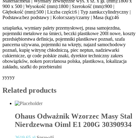
Materiał:metal | Wymiary zewnętrzne wys. x sz. x gł. (mm):1800 x
900 x 500 | Wysokość (mm):1800 | Szerokość (mm):900 |
Głębokość (mm):500 | Liczba części:6 | Typ zamka:cylindryczny |
Podstawa:bez podstawy | Kolor:szary/czarny | Masa (kg):46
sztaplarka, wymiary palety przemysłowej, prasa samojezdna,
pojemniki metalowe na śmieci, beczki plastikowe 200l nowe, koszty
przedsiębiorstwa definicja, pojemniki plastikowe poznań, szafa
pancerna używana, pojemniki na wkręty, najazd samochodowy
poznań, kupię witrynę chłodniczą, piec neptun, nadziewarki
cukiernicze, qr code polskie znaki, dyrektor techniczny zakres
obowiązków, noken porcelanosa polska, plastikowa, lokalizacja
zakładu, szafki do przebieralni
yyyyy
Related products
Ohaus Odważnik Wzorzec Masy Stal
Nierdzewna Oiml E1 200G 30390934
2619,65
zł
Sprawdź