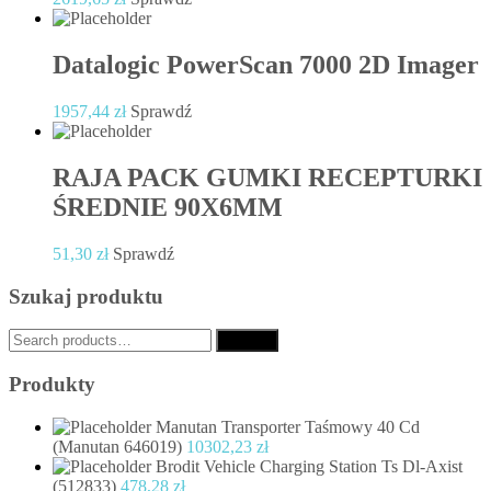
Datalogic PowerScan 7000 2D Imager
1957,44
zł
Sprawdź
RAJA PACK GUMKI RECEPTURKI
ŚREDNIE 90X6MM
51,30
zł
Sprawdź
Szukaj produktu
Search
Search
for:
Produkty
Manutan Transporter Taśmowy 40 Cd
(Manutan 646019)
10302,23
zł
Brodit Vehicle Charging Station Ts Dl-Axist
(512833)
478,28
zł