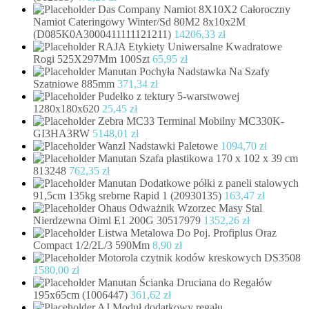
Das Company Namiot 8X10X2 Całoroczny
Namiot Cateringowy Winter/Sd 80M2 8x10x2M
(D085K0A3000411111121211)
14206,33
zł
RAJA Etykiety Uniwersalne Kwadratowe
Rogi 525X297Mm 100Szt
65,95
zł
Manutan Pochyła Nadstawka Na Szafy
Szatniowe 885mm
371,34
zł
Pudełko z tektury 5-warstwowej
1280x180x620
25,45
zł
Zebra MC33 Terminal Mobilny MC330K-
GI3HA3RW
5148,01
zł
Wanzl Nadstawki Paletowe
1094,70
zł
Manutan Szafa plastikowa 170 x 102 x 39 cm
813248
762,35
zł
Manutan Dodatkowe półki z paneli stalowych
91,5cm 135kg srebrne Rapid 1 (20930135)
163,47
zł
Ohaus Odważnik Wzorzec Masy Stal
Nierdzewna Oiml E1 200G 30517979
1352,26
zł
Listwa Metalowa Do Poj. Profiplus Oraz
Compact 1/2/2L/3 590Mm
8,90
zł
Motorola czytnik kodów kreskowych DS3508
1580,00
zł
Manutan Ścianka Druciana do Regałów
195x65cm (1006447)
361,62
zł
AJ Moduł dodatkowy regału