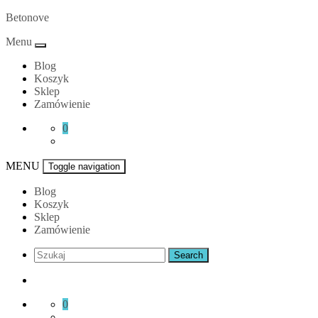
Skip
Betonove
to
Menu
content
Blog
Koszyk
Sklep
Zamówienie
0
MENU
Toggle navigation
Blog
Koszyk
Sklep
Zamówienie
0