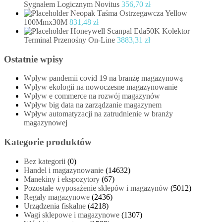
Sygnałem Logicznym Novitus
356,70
zł
Neopak Taśma Ostrzegawcza Yellow
100Mmx30M
831,48
zł
Honeywell Scanpal Eda50K Kolektor
Terminal Przenośny On-Line
3883,31
zł
Ostatnie wpisy
Wpływ pandemii covid 19 na branżę magazynową
Wpływ ekologii na nowoczesne magazynowanie
Wpływ e commerce na rozwój magazynów
Wpływ big data na zarządzanie magazynem
Wpływ automatyzacji na zatrudnienie w branży
magazynowej
Kategorie produktów
Bez kategorii
(0)
Handel i magazynowanie
(14632)
Manekiny i ekspozytory
(67)
Pozostałe wyposażenie sklepów i magazynów
(5012)
Regały magazynowe
(2436)
Urządzenia fiskalne
(4218)
Wagi sklepowe i magazynowe
(1307)