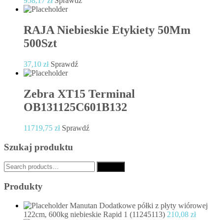
958,17
zł
Sprawdź
RAJA Niebieskie Etykiety 50Mm
500Szt
37,10
zł
Sprawdź
Zebra XT15 Terminal
OB131125C601B132
11719,75
zł
Sprawdź
Szukaj produktu
Search
Search
for:
Produkty
Manutan Dodatkowe półki z płyty wiórowej
122cm, 600kg niebieskie Rapid 1 (11245113)
210,08
zł