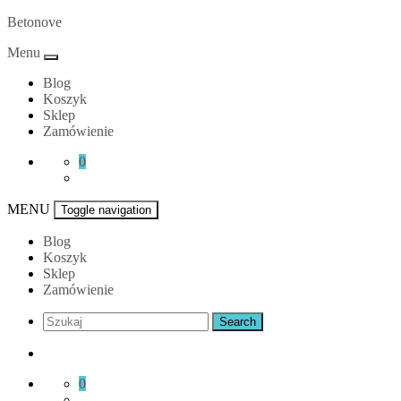
Skip
Betonove
to
Menu
content
Blog
Koszyk
Sklep
Zamówienie
0
MENU
Toggle navigation
Blog
Koszyk
Sklep
Zamówienie
0