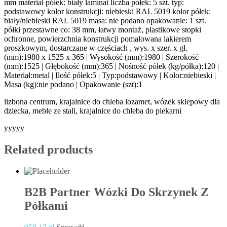
mm materiał półek: biały laminat liczba półek: 5 szt. typ:
podstawowy kolor konstrukcji: niebieski RAL 5019 kolor półek:
biały/niebieski RAL 5019 masa: nie podano opakowanie: 1 szt.
półki przestawne co: 38 mm, łatwy montaż, plastikowe stopki
ochronne, powierzchnia konstrukcji pomalowana lakierem
proszkowym, dostarczane w częściach , wys. x szer. x gł.
(mm):1980 x 1525 x 365 | Wysokość (mm):1980 | Szerokość
(mm):1525 | Głębokość (mm):365 | Nośność półek (kg/półka):120 |
Materiał:metal | Ilość półek:5 | Typ:podstawowy | Kolor:niebieski |
Masa (kg):nie podano | Opakowanie (szt):1
lizbona centrum, krajalnice do chleba lozamet, wózek sklepowy dla
dziecka, meble ze stali, krajalnice do chleba do piekarni
yyyyy
Related products
B2B Partner Wózki Do Skrzynek Z
Półkami