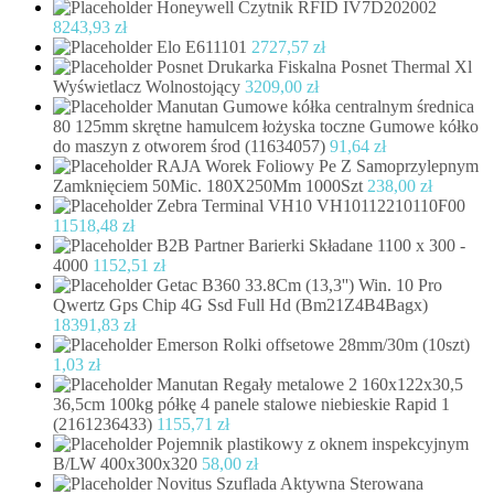
Honeywell Czytnik RFID IV7D202002
8243,93
zł
Elo E611101
2727,57
zł
Posnet Drukarka Fiskalna Posnet Thermal Xl
Wyświetlacz Wolnostojący
3209,00
zł
Manutan Gumowe kółka centralnym średnica
80 125mm skrętne hamulcem łożyska toczne Gumowe kółko
do maszyn z otworem środ (11634057)
91,64
zł
RAJA Worek Foliowy Pe Z Samoprzylepnym
Zamknięciem 50Mic. 180X250Mm 1000Szt
238,00
zł
Zebra Terminal VH10 VH10112210110F00
11518,48
zł
B2B Partner Barierki Składane 1100 x 300 -
4000
1152,51
zł
Getac B360 33.8Cm (13,3'') Win. 10 Pro
Qwertz Gps Chip 4G Ssd Full Hd (Bm21Z4B4Bagx)
18391,83
zł
Emerson Rolki offsetowe 28mm/30m (10szt)
1,03
zł
Manutan Regały metalowe 2 160x122x30,5
36,5cm 100kg półkę 4 panele stalowe niebieskie Rapid 1
(2161236433)
1155,71
zł
Pojemnik plastikowy z oknem inspekcyjnym
B/LW 400x300x320
58,00
zł
Novitus Szuflada Aktywna Sterowana