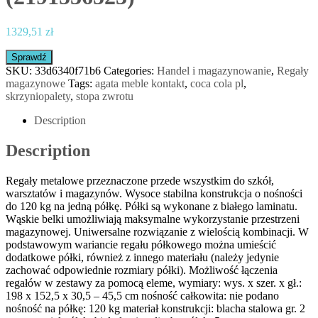
1329,51
zł
Sprawdź
SKU:
33d6340f71b6
Categories:
Handel i magazynowanie
,
Regały
magazynowe
Tags:
agata meble kontakt
,
coca cola pl
,
skrzyniopalety
,
stopa zwrotu
Description
Description
Regały metalowe przeznaczone przede wszystkim do szkół,
warsztatów i magazynów. Wysoce stabilna konstrukcja o nośności
do 120 kg na jedną półkę. Półki są wykonane z białego laminatu.
Wąskie belki umożliwiają maksymalne wykorzystanie przestrzeni
magazynowej. Uniwersalne rozwiązanie z wielością kombinacji. W
podstawowym wariancie regału półkowego można umieścić
dodatkowe półki, również z innego materiału (należy jedynie
zachować odpowiednie rozmiary półki). Możliwość łączenia
regałów w zestawy za pomocą eleme, wymiary: wys. x szer. x gł.:
198 x 152,5 x 30,5 – 45,5 cm nośność całkowita: nie podano
nośność na półkę: 120 kg materiał konstrukcji: blacha stalowa gr. 2