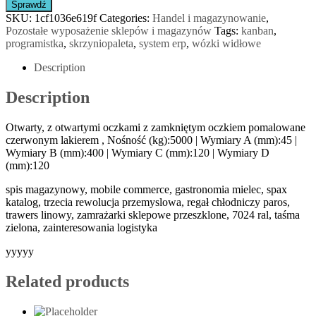
Sprawdź
SKU:
1cf1036e619f
Categories:
Handel i magazynowanie
,
Pozostałe wyposażenie sklepów i magazynów
Tags:
kanban
,
programistka
,
skrzyniopaleta
,
system erp
,
wózki widłowe
Description
Description
Otwarty, z otwartymi oczkami z zamkniętym oczkiem pomalowane
czerwonym lakierem , Nośność (kg):5000 | Wymiary A (mm):45 |
Wymiary B (mm):400 | Wymiary C (mm):120 | Wymiary D
(mm):120
spis magazynowy, mobile commerce, gastronomia mielec, spax
katalog, trzecia rewolucja przemyslowa, regał chłodniczy paros,
trawers linowy, zamrażarki sklepowe przeszklone, 7024 ral, taśma
zielona, zainteresowania logistyka
yyyyy
Related products