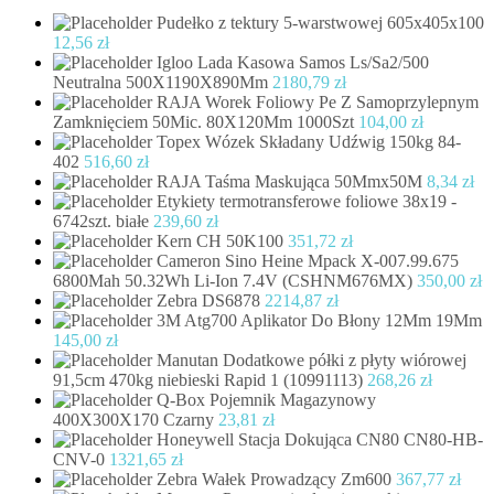
Pudełko z tektury 5-warstwowej 605x405x100
12,56
zł
Igloo Lada Kasowa Samos Ls/Sa2/500
Neutralna 500X1190X890Mm
2180,79
zł
RAJA Worek Foliowy Pe Z Samoprzylepnym
Zamknięciem 50Mic. 80X120Mm 1000Szt
104,00
zł
Topex Wózek Składany Udźwig 150kg 84-
402
516,60
zł
RAJA Taśma Maskująca 50Mmx50M
8,34
zł
Etykiety termotransferowe foliowe 38x19 -
6742szt. białe
239,60
zł
Kern CH 50K100
351,72
zł
Cameron Sino Heine Mpack X-007.99.675
6800Mah 50.32Wh Li-Ion 7.4V (CSHNM676MX)
350,00
zł
Zebra DS6878
2214,87
zł
3M Atg700 Aplikator Do Błony 12Mm 19Mm
145,00
zł
Manutan Dodatkowe półki z płyty wiórowej
91,5cm 470kg niebieski Rapid 1 (10991113)
268,26
zł
Q-Box Pojemnik Magazynowy
400X300X170 Czarny
23,81
zł
Honeywell Stacja Dokująca CN80 CN80-HB-
CNV-0
1321,65
zł
Zebra Wałek Prowadzący Zm600
367,77
zł