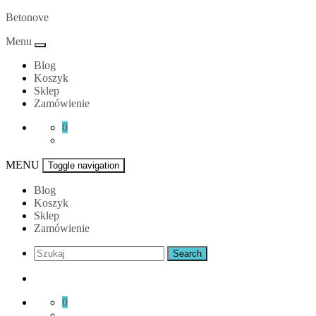
Skip
Betonove
to
Menu
content
Blog
Koszyk
Sklep
Zamówienie
0
MENU
Toggle navigation
Blog
Koszyk
Sklep
Zamówienie
0