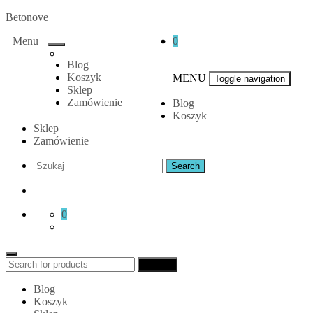
Skip
Betonove
to
Menu
0
content
Blog
Koszyk
MENU
Toggle navigation
Sklep
Zamówienie
Blog
Koszyk
Sklep
Zamówienie
0
Search
Search
for:
Blog
Koszyk