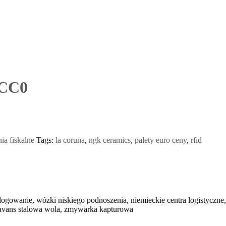
-CC0
ia fiskalne
Tags:
la coruna
,
ngk ceramics
,
palety euro ceny
,
rfid
gowanie, wózki niskiego podnoszenia, niemieckie centra logistyczne, sz
 avans stalowa wola, zmywarka kapturowa