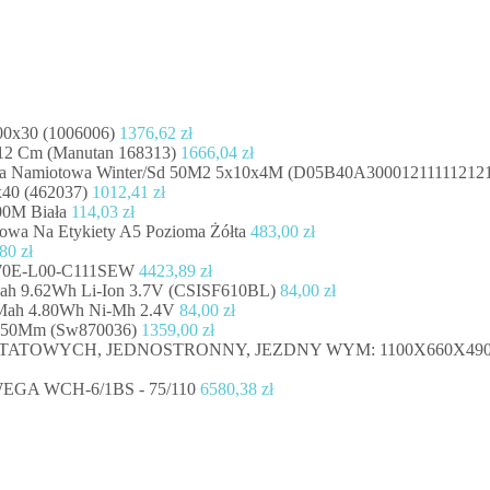
00x30 (1006006)
1376,62
zł
112 Cm (Manutan 168313)
1666,04
zł
la Namiotowa Winter/Sd 50M2 5x10x4M (D05B40A30001211111212
40 (462037)
1012,41
zł
0M Biała
114,03
zł
owa Na Etykiety A5 Pozioma Żółta
483,00
zł
,80
zł
y 70E-L00-C111SEW
4423,89
zł
ah 9.62Wh Li-Ion 3.7V (CSISF610BL)
84,00
zł
Mah 4.80Wh Ni-Mh 2.4V
84,00
zł
350Mm (Sw870036)
1359,00
zł
ATOWYCH, JEDNOSTRONNY, JEZDNY WYM: 1100X660X490
A WCH-6/1BS - 75/110
6580,38
zł