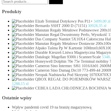
Search
Search
for:
Produkty
Elzab Terminal Dotykowy Pos P11+
3499,00
zł
Bernardo SSHT 2000 D (71151)
30928,35
zł
Manutan Regały Metalowe Podstawowe 200x1
Manutan Regał Dwustronny Perfo, Wysokość 
Das Company Namiot 5X10X4 Całoroczna Ha
Manutan Regały Metalowe Dostawne 200x100x
Alpako Taśma Pp W Kartonie 16Mmx0,60X100
Durable Kieszeń Listwa Magnetyczna Magazyn
Datalogic Magellan 9300i i Scanner/Scale
5348
Honeywell Dolphin 70e 75e Terminal mobiln
Cameron Sino Intermec Sf61 1016Ab01 2600M
Cameron Sino Damag Drc10 773-499-44 2000
Neopak Nadstawka Pod Skrzynię 1070X870X
QBOX REGAŁ DO POJEMNIKÓW WARSZT
1288,15
zł
CEBEA LADA CHŁODNICZA BOCHNIA WEG
Ostatnie wpisy
Wpływ pandemii covid 19 na branżę magazynową