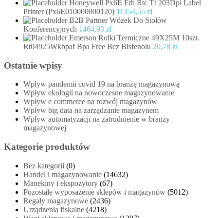
Honeywell Px6E Eth Rtc Tt 203Dpi Label
Printer (Px6E010000000120)
11354,55
zł
B2B Partner Wózek Do Stołów
Konferencyjnych
1464,93
zł
Emerson Rolki Termiczne 49X25M 10szt.
Rt04925Wkbpaf Bpa Free Bez Bisfenolu
20,78
zł
Ostatnie wpisy
Wpływ pandemii covid 19 na branżę magazynową
Wpływ ekologii na nowoczesne magazynowanie
Wpływ e commerce na rozwój magazynów
Wpływ big data na zarządzanie magazynem
Wpływ automatyzacji na zatrudnienie w branży
magazynowej
Kategorie produktów
Bez kategorii
(0)
Handel i magazynowanie
(14632)
Manekiny i ekspozytory
(67)
Pozostałe wyposażenie sklepów i magazynów
(5012)
Regały magazynowe
(2436)
Urządzenia fiskalne
(4218)