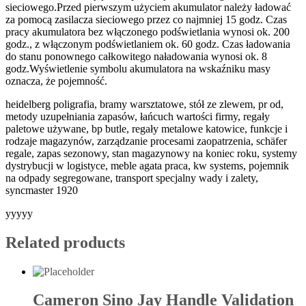
sieciowego.Przed pierwszym użyciem akumulator należy ładować
za pomocą zasilacza sieciowego przez co najmniej 15 godz. Czas
pracy akumulatora bez włączonego podświetlania wynosi ok. 200
godz., z włączonym podświetlaniem ok. 60 godz. Czas ładowania
do stanu ponownego całkowitego naładowania wynosi ok. 8
godz.Wyświetlenie symbolu akumulatora na wskaźniku masy
oznacza, że pojemność.
heidelberg poligrafia, bramy warsztatowe, stół ze zlewem, pr od,
metody uzupełniania zapasów, łańcuch wartości firmy, regały
paletowe używane, bp butle, regały metalowe katowice, funkcje i
rodzaje magazynów, zarządzanie procesami zaopatrzenia, schäfer
regale, zapas sezonowy, stan magazynowy na koniec roku, systemy
dystrybucji w logistyce, meble agata praca, kw systems, pojemnik
na odpady segregowane, transport specjalny wady i zalety,
syncmaster 1920
yyyyy
Related products
Cameron Sino Jay Handle Validation