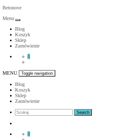
Skip
Betonove
to
Menu
content
Blog
Koszyk
Sklep
Zamówienie
0
MENU
Toggle navigation
Blog
Koszyk
Sklep
Zamówienie
0