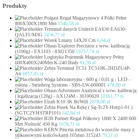
Produkty
Polgast Regał Magazynowy 4 Półki Pełne
800X500X1800 Mm
1540,58
zł
Terminal danych Unitech EA630 EA630-
QALFUM3G
2458,77
zł
Worek Lniany 14X20 Cm
6,64
zł
Ohaus Explorer Precision z wew. kalibracją
(1100g) - EX1103 - 83021350
19757,74
zł
Logistyka Pojemnik Magazynowy Pełny
600X400X240Mm K-240 Biały
61,50
zł
Zebra Terminal TC51 TC510K-2HDZU4P-
A6
6957,05
zł
Waga laboratoryjna - 600 g / 0,01 g - LED -
osłona - Steinberg Systems - SBS-LW-600001
478,00
zł
Ohaus Adventurer Analytical z wew. kalibracją
i legalizacją (120g) - AX124M - 30100620
10161,77
zł
Elzab K10 3K Bt/Wifi
2078,00
zł
Zebra Pasek Na Rękę ( Sg-Tc2Y-Hstrp1-01 )
(SGTC2YHSTRP101)
142,84
zł
B2B Partner Regał Półkowy 1800 X 2400 600
Mm Nośność 450 Kg
1078,71
zł
KERN Pinceta metalowa do wzorców masy z
silikonowymi końcówkami 105mm 315243
79,21
zł