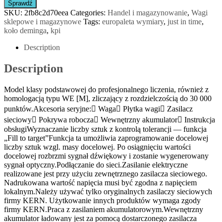
Sprawdź
SKU:
2fb8c2d70eea
Categories:
Handel i magazynowanie
,
Wagi
sklepowe i magazynowe
Tags:
europaleta wymiary
,
just in time
,
koło deminga
,
kpi
Description
Description
Model klasy podstawowej do profesjonalnego liczenia, również z
homologacją typu WE [M], zliczający z rozdzielczością do 30 000
punktów.Akcesoria seryjne: Waga Płytka wagi Zasilacz
sieciowy Pokrywa robocza Wewnętrzny akumulator Instrukcja
obsługiWyznaczanie liczby sztuk z kontrolą tolerancji — funkcja
„Fill to target”Funkcja ta umożliwia zaprogramowanie docelowej
liczby sztuk wzgl. masy docelowej. Po osiągnięciu wartości
docelowej rozbrzmi sygnał dźwiękowy i zostanie wygenerowany
sygnał optyczny.Podłączanie do sieci.Zasilanie elektryczne
realizowane jest przy użyciu zewnętrznego zasilacza sieciowego.
Nadrukowana wartość napięcia musi być zgodna z napięciem
lokalnym.Należy używać tylko oryginalnych zasilaczy sieciowych
firmy KERN. Użytkowanie innych produktów wymaga zgody
firmy KERN.Praca z zasilaniem akumulatorowym.Wewnętrzny
akumulator ładowany jest za pomocą dostarczonego zasilacza