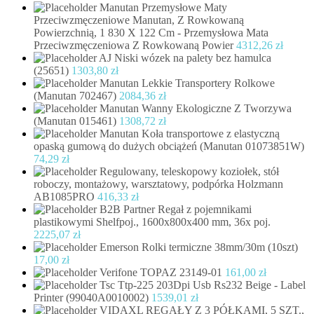
Manutan Przemysłowe Maty
Przeciwzmęczeniowe Manutan, Z Rowkowaną
Powierzchnią, 1 830 X 122 Cm - Przemysłowa Mata
Przeciwzmęczeniowa Z Rowkowaną Powier
4312,26
zł
AJ Niski wózek na palety bez hamulca
(25651)
1303,80
zł
Manutan Lekkie Transportery Rolkowe
(Manutan 702467)
2084,36
zł
Manutan Wanny Ekologiczne Z Tworzywa
(Manutan 015461)
1308,72
zł
Manutan Koła transportowe z elastyczną
opaską gumową do dużych obciążeń (Manutan 01073851W)
74,29
zł
Regulowany, teleskopowy koziołek, stół
roboczy, montażowy, warsztatowy, podpórka Holzmann
AB1085PRO
416,33
zł
B2B Partner Regał z pojemnikami
plastikowymi Shelfpoj., 1600x800x400 mm, 36x poj.
2225,07
zł
Emerson Rolki termiczne 38mm/30m (10szt)
17,00
zł
Verifone TOPAZ 23149-01
161,00
zł
Tsc Ttp-225 203Dpi Usb Rs232 Beige - Label
Printer (99040A0010002)
1539,01
zł
VIDAXL REGAŁY Z 3 PÓŁKAMI, 5 SZT.,