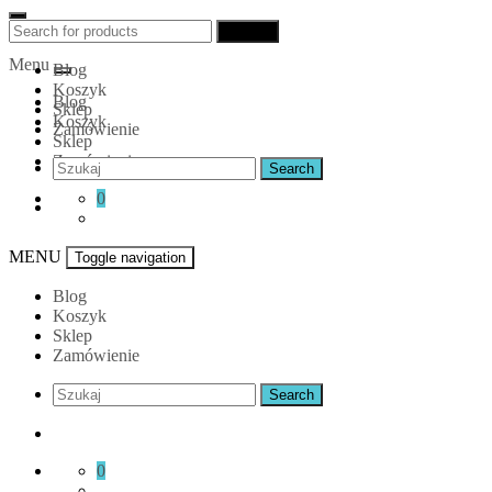
Skip
Betonove
Search
Search
to
for:
Menu
content
Blog
Koszyk
Blog
Sklep
Koszyk
Zamówienie
Sklep
Zamówienie
0
MENU
Toggle navigation
Blog
Koszyk
Sklep
Zamówienie
0