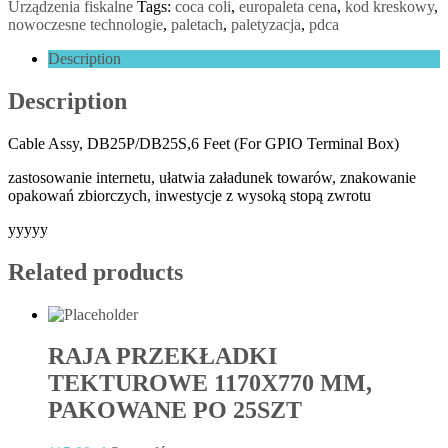
Urządzenia fiskalne
Tags:
coca coli
,
europaleta cena
,
kod kreskowy
,
nowoczesne technologie
,
paletach
,
paletyzacja
,
pdca
Description
Description
Cable Assy, DB25P/DB25S,6 Feet (For GPIO Terminal Box)
zastosowanie internetu, ułatwia załadunek towarów, znakowanie
opakowań zbiorczych, inwestycje z wysoką stopą zwrotu
yyyyy
Related products
RAJA PRZEKŁADKI
TEKTUROWE 1170X770 MM,
PAKOWANE PO 25SZT