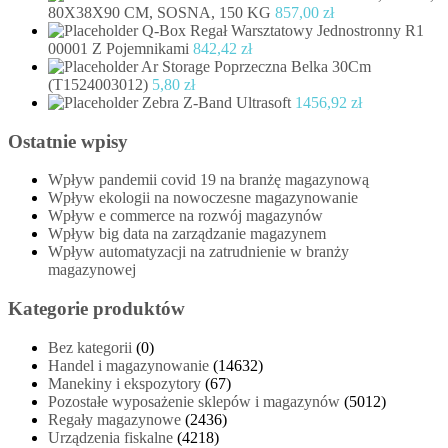
80X38X90 CM, SOSNA, 150 KG
857,00
zł
Q-Box Regał Warsztatowy Jednostronny R1
00001 Z Pojemnikami
842,42
zł
Ar Storage Poprzeczna Belka 30Cm
(T1524003012)
5,80
zł
Zebra Z-Band Ultrasoft
1456,92
zł
Ostatnie wpisy
Wpływ pandemii covid 19 na branżę magazynową
Wpływ ekologii na nowoczesne magazynowanie
Wpływ e commerce na rozwój magazynów
Wpływ big data na zarządzanie magazynem
Wpływ automatyzacji na zatrudnienie w branży
magazynowej
Kategorie produktów
Bez kategorii
(0)
Handel i magazynowanie
(14632)
Manekiny i ekspozytory
(67)
Pozostałe wyposażenie sklepów i magazynów
(5012)
Regały magazynowe
(2436)
Urządzenia fiskalne
(4218)