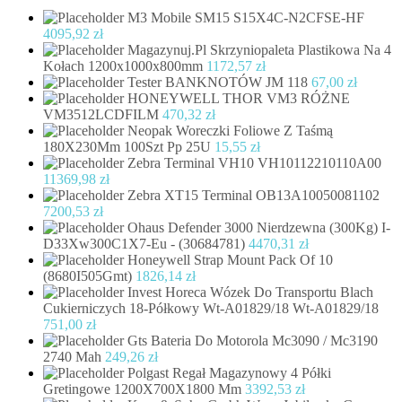
M3 Mobile SM15 S15X4C-N2CFSE-HF
4095,92
zł
Magazynuj.Pl Skrzyniopaleta Plastikowa Na 4
Kołach 1200x1000x800mm
1172,57
zł
Tester BANKNOTÓW JM 118
67,00
zł
HONEYWELL THOR VM3 RÓŻNE
VM3512LCDFILM
470,32
zł
Neopak Woreczki Foliowe Z Taśmą
180X230Mm 100Szt Pp 25U
15,55
zł
Zebra Terminal VH10 VH10112210110A00
11369,98
zł
Zebra XT15 Terminal OB13A10050081102
7200,53
zł
Ohaus Defender 3000 Nierdzewna (300Kg) I-
D33Xw300C1X7-Eu - (30684781)
4470,31
zł
Honeywell Strap Mount Pack Of 10
(8680I505Gmt)
1826,14
zł
Invest Horeca Wózek Do Transportu Blach
Cukierniczych 18-Półkowy Wt-A01829/18 Wt-A01829/18
751,00
zł
Gts Bateria Do Motorola Mc3090 / Mc3190
2740 Mah
249,26
zł
Polgast Regał Magazynowy 4 Półki
Gretingowe 1200X700X1800 Mm
3392,53
zł