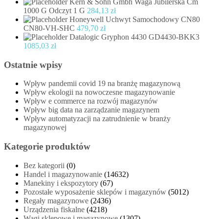
Kern & Sohn Gmbh Waga Jubilerska Cm
1000 G Odczyt 1 G
284,13
zł
Honeywell Uchwyt Samochodowy CN80
CN80-VH-SHC
479,70
zł
Datalogic Gryphon 4430 GD4430-BKK3
1085,03
zł
Ostatnie wpisy
Wpływ pandemii covid 19 na branżę magazynową
Wpływ ekologii na nowoczesne magazynowanie
Wpływ e commerce na rozwój magazynów
Wpływ big data na zarządzanie magazynem
Wpływ automatyzacji na zatrudnienie w branży
magazynowej
Kategorie produktów
Bez kategorii
(0)
Handel i magazynowanie
(14632)
Manekiny i ekspozytory
(67)
Pozostałe wyposażenie sklepów i magazynów
(5012)
Regały magazynowe
(2436)
Urządzenia fiskalne
(4218)
Wagi sklepowe i magazynowe
(1307)