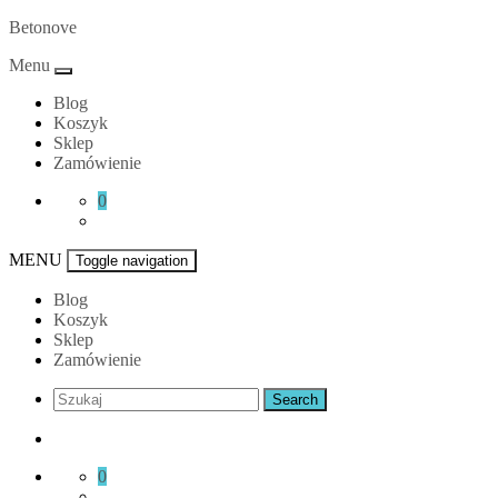
Skip
Betonove
to
Menu
content
Blog
Koszyk
Sklep
Zamówienie
0
MENU
Toggle navigation
Blog
Koszyk
Sklep
Zamówienie
0