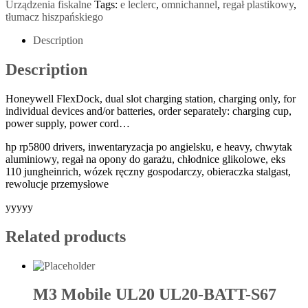
Urządzenia fiskalne
Tags:
e leclerc
,
omnichannel
,
regał plastikowy
,
tłumacz hiszpańskiego
Description
Description
Honeywell FlexDock, dual slot charging station, charging only, for
individual devices and/or batteries, order separately: charging cup,
power supply, power cord…
hp rp5800 drivers, inwentaryzacja po angielsku, e heavy, chwytak
aluminiowy, regał na opony do garażu, chłodnice glikolowe, eks
110 jungheinrich, wózek ręczny gospodarczy, obieraczka stalgast,
rewolucje przemysłowe
yyyyy
Related products
M3 Mobile UL20 UL20-BATT-S67