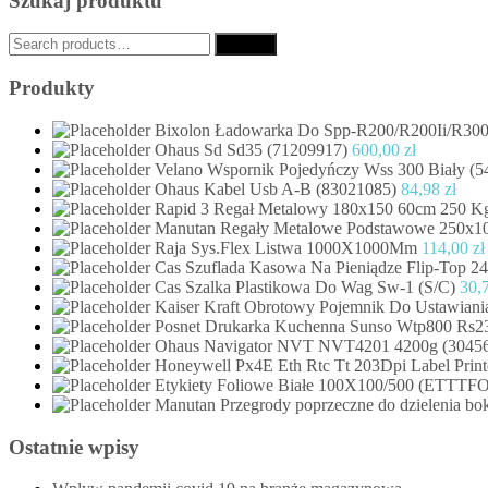
Szukaj produktu
Search
Search
for:
Produkty
Bixolon Ładowarka Do Spp-R200/R200Ii/R3
Ohaus Sd Sd35 (71209917)
600,00
zł
Velano Wspornik Pojedyńczy Wss 300 Biały (5
Ohaus Kabel Usb A-B (83021085)
84,98
zł
Rapid 3 Regał Metalowy 180x150 60cm 250 Kg
Manutan Regały Metalowe Podstawowe 250x1
Raja Sys.Flex Listwa 1000X1000Mm
114,00
zł
Cas Szuflada Kasowa Na Pieniądze Flip-Top 
Cas Szalka Plastikowa Do Wag Sw-1 (S/C)
30,
Kaiser Kraft Obrotowy Pojemnik Do Ustawiani
Posnet Drukarka Kuchenna Sunso Wtp800 Rs2
Ohaus Navigator NVT NVT4201 4200g (3045
Honeywell Px4E Eth Rtc Tt 203Dpi Label Print
Etykiety Foliowe Białe 100X100/500 (ETTT
Manutan Przegrody poprzeczne do dzielenia bo
Ostatnie wpisy