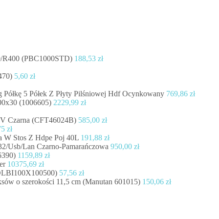
00/R400 (PBC1000STD)
188,53
zł
470)
5,60
zł
 Półkę 5 Półek Z Płyty Pilśniowej Hdf Ocynkowany
769,86
zł
00x30 (1006605)
2229,99
zł
24V Czarna (CFT46024B)
585,00
zł
75
zł
a W Stos Z Hdpe Poj 40L
191,88
zł
32/Usb/Lan Czarno-Pamarańczowa
950,00
zł
6390)
1159,89
zł
er
10375,69
zł
FOLBI100X100500)
57,56
zł
ksów o szerokości 11,5 cm (Manutan 601015)
150,06
zł