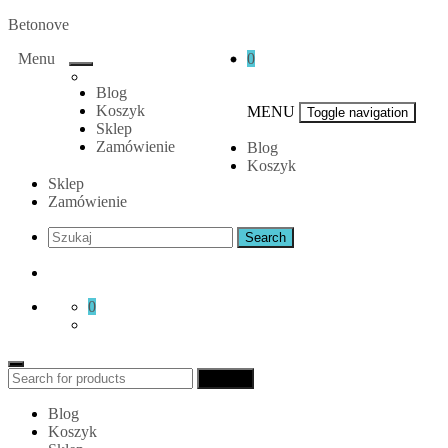
Skip
Betonove
to
Menu
0
content
Blog
Koszyk
MENU
Toggle navigation
Sklep
Zamówienie
Blog
Koszyk
Sklep
Zamówienie
0
Search
Search
for:
Blog
Koszyk