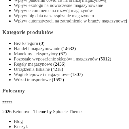
Wpływ pandemii covid 19 na branżę magazynową
Wpływ ekologii na nowoczesne magazynowanie
Wpływ e commerce na rozwój magazynów
Wpływ big data na zarządzanie magazynem
Wpływ automatyzacji na zatrudnienie w branży magazynowej
Kategorie produktów
Bez kategorii
(0)
Handel i magazynowanie
(14632)
Manekiny i ekspozytory
(67)
Pozostałe wyposażenie sklepów i magazynów
(5012)
Regały magazynowe
(2436)
Urządzenia fiskalne
(4218)
Wagi sklepowe i magazynowe
(1307)
Wózki transportowe
(1592)
Polecamy
zzzzz
2026
Betonove
| Theme by
Spiracle Themes
Blog
Koszyk