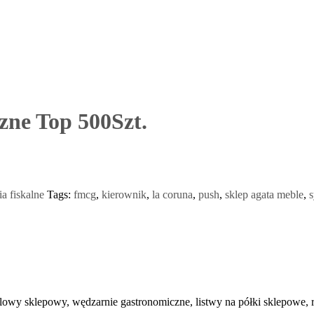
zne Top 500Szt.
a fiskalne
Tags:
fmcg
,
kierownik
,
la coruna
,
push
,
sklep agata meble
,
lowy sklepowy, wędzarnie gastronomiczne, listwy na półki sklepowe, r