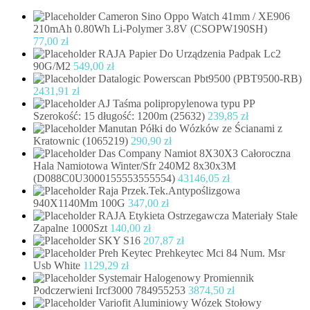
Cameron Sino Oppo Watch 41mm / XE906
210mAh 0.80Wh Li-Polymer 3.8V (CSOPW190SH)
77,00
zł
RAJA Papier Do Urządzenia Padpak Lc2
90G/M2
549,00
zł
Datalogic Powerscan Pbt9500 (PBT9500-RB)
2431,91
zł
AJ Taśma polipropylenowa typu PP
Szerokość: 15 długość: 1200m (25632)
239,85
zł
Manutan Półki do Wózków ze Ścianami z
Kratownic (1065219)
290,90
zł
Das Company Namiot 8X30X3 Całoroczna
Hala Namiotowa Winter/Sfr 240M2 8x30x3M
(D088C0U3000155553555554)
43146,05
zł
Raja Przek.Tek.Antypoślizgowa
940X1140Mm 100G
347,00
zł
RAJA Etykieta Ostrzegawcza Materiały Stałe
Zapalne 1000Szt
140,00
zł
SKY S16
207,87
zł
Preh Keytec Prehkeytec Mci 84 Num. Msr
Usb White
1129,29
zł
Systemair Halogenowy Promiennik
Podczerwieni Ircf3000 784955253
3874,50
zł
Variofit Aluminiowy Wózek Stołowy