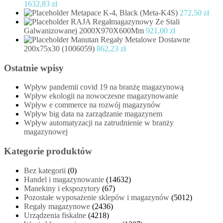
1632,83
zł
Metapace K-4, Black (Meta-K4S)
272,50
zł
RAJA Regałmagazynowy Ze Stali
Galwanizowanej 2000X970X600Mm
921,00
zł
Manutan Regały Metalowe Dostawne
200x75x30 (1006059)
862,23
zł
Ostatnie wpisy
Wpływ pandemii covid 19 na branżę magazynową
Wpływ ekologii na nowoczesne magazynowanie
Wpływ e commerce na rozwój magazynów
Wpływ big data na zarządzanie magazynem
Wpływ automatyzacji na zatrudnienie w branży
magazynowej
Kategorie produktów
Bez kategorii
(0)
Handel i magazynowanie
(14632)
Manekiny i ekspozytory
(67)
Pozostałe wyposażenie sklepów i magazynów
(5012)
Regały magazynowe
(2436)
Urządzenia fiskalne
(4218)