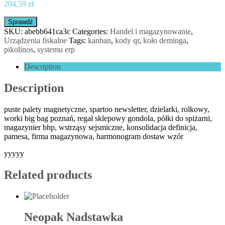
204,59
zł
Sprawdź
SKU:
abebb641ca3c
Categories:
Handel i magazynowanie
,
Urządzenia fiskalne
Tags:
kanban
,
kody qr
,
koło deminga
,
pikolinos
,
systemu erp
Description
Description
puste palety magnetyczne, spartoo newsletter, dzielarki, rolkowy,
worki big bag poznań, regał sklepowy gondola, półki do spiżarni,
magazynier bhp, wstrząsy sejsmiczne, konsolidacja definicja,
pamesa, firma magazynowa, harmonogram dostaw wzór
yyyyy
Related products
Neopak Nadstawka