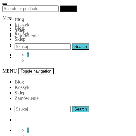
Skip
Betonove
Search
Search
to
for:
Menu
content
Blog
Koszyk
Blog
Sklep
Koszyk
Zamówienie
Sklep
Zamówienie
0
MENU
Toggle navigation
Blog
Koszyk
Sklep
Zamówienie
0