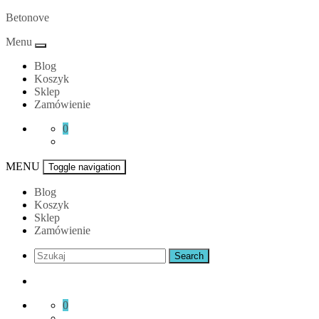
Skip
Betonove
to
Menu
content
Blog
Koszyk
Sklep
Zamówienie
0
MENU
Toggle navigation
Blog
Koszyk
Sklep
Zamówienie
0