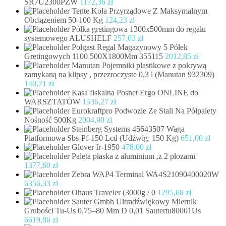
SR7U2300PZW
1172,36
zł
Tente Koła Przyrządowe Z Maksymalnym
Obciążeniem 50-100 Kg
124,23
zł
Półka gretingowa 1300x500mm do regału
systemowego ALUSHELF
257,03
zł
Polgast Regał Magazynowy 5 Półek
Gretingowych 1100 500X1800Mm 355115
2012,85
zł
Manutan Pojemniki plastikowe z pokrywą
zamykaną na klipsy , przezroczyste 0,3 l (Manutan 932309)
140,71
zł
Kasa fiskalna Posnet Ergo ONLINE do
WARSZTATÓW
1536,27
zł
Eurokraftpro Podwozie Ze Stali Na Półpalety
Nośność 500Kg
2004,90
zł
Steinberg Systems 45643507 Waga
Platformowa Sbs-Pf-150 Lcd (Udźwig: 150 Kg)
651,00
zł
Glover Ir-1950
478,00
zł
Paleta płaska z aluminium ,z 2 płozami
1377,60
zł
Zebra WAP4 Terminal WA4S21090400020W
6356,33
zł
Ohaus Traveler (3000g / 0
1295,68
zł
Sauter Gmbh Ultradźwiękowy Miernik
Grubości Tu-Us 0,75–80 Mm D 0,01 Sautertu80001Us
6619,86
zł