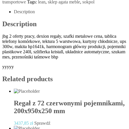
transportowe
Tags:
lean
,
sklep agata meble
,
sokpol
Description
Description
jbg 2 oferty pracy, dexion regały, szafki metalowe cena, tablica
telefony komórkowe, tektura 5 warstwowa, kurtyny chłodnicze, ups
300w, makita hp1641k, harmonogram główny produkcji, pojemniki
plastikowe 240l, szlifierka kristall, układnice automatyczne, szukam
mes, przenośniki taśmowe bhp
yyyyy
Related products
Regał z 72 czerwonymi pojemnikami,
200x950x250 mm
3437,85
zł
Sprawdź