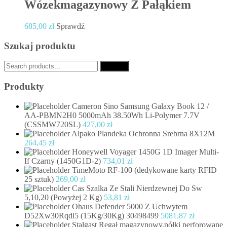
Wózekmagazynowy Z Pałąkiem
685,00
zł
Sprawdź
Szukaj produktu
Search
Search
for:
Produkty
Cameron Sino Samsung Galaxy Book 12 /
AA-PBMN2H0 5000mAh 38.50Wh Li-Polymer 7.7V
(CSSMW720SL)
427,00
zł
Alpako Plandeka Ochronna Srebrna 8X12M
264,45
zł
Honeywell Voyager 1450G 1D Imager Multi-
If Czarny (1450G1D-2)
734,01
zł
TimeMoto RF-100 (dedykowane karty RFID
25 sztuk)
269,00
zł
Cas Szalka Ze Stali Nierdzewnej Do Sw
5,10,20 (Powyżej 2 Kg)
53,81
zł
Ohaus Defender 5000 Z Uchwytem
D52Xw30Rqdl5 (15Kg/30Kg) 30498499
5081,87
zł
Stalgast Regał magazynowy,półki perforowane