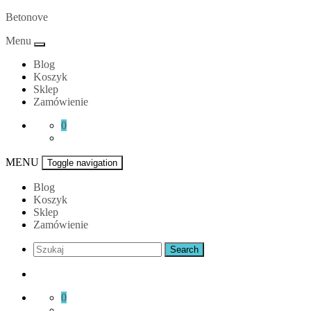
Skip
Betonove
to
Menu
content
Blog
Koszyk
Sklep
Zamówienie
0
MENU
Toggle navigation
Blog
Koszyk
Sklep
Zamówienie
0