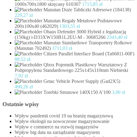
1000x700x1800 skręcany 610307
1715,85
zł
Manutan Duże Tabliczki Adresowe (184138)
229,27
zł
Manutan Regały Metalowe Podstawowe
200x100x40 (462029)
1303,55
zł
Ohaus Defender 3000 Hybrid z legalizacją
(150kg) i-D33XW150B1L2EU-M - 30685266
2343,40
zł
Manutan Standardowe Transportery Rolkowe
(Manutan 702492)
3711,03
zł
Citizen Parallel Interface Board (Ta66811-00F)
88,52
zł
Qbox Pojemnik Plastikowy Warsztatowy Z
Polipropylenu Standardowego 225x145x110mm Niebieski
7,92
zł
Getac Vehicle Power Supply (Gad2X5)
490,26
zł
Torebki Strunowe 140X150 A'100
3,90
zł
Ostatnie wpisy
Wpływ pandemii covid 19 na branżę magazynową
Wpływ ekologii na nowoczesne magazynowanie
Wpływ e commerce na rozwój magazynów
Wpływ big data na zarządzanie magazynem