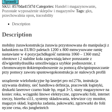
Sprawdź
SKU:
8570da415f7d
Categories:
Handel i magazynowanie
,
Pozostałe wyposażenie sklepów i magazynów
Tags:
gkn
,
przechowalnia opon
,
traceability
Description
Description
mobilny żurawkonstrukcja żurawia przystosowana do manipulacji z
ładunkiem na EURO paletach 1200 x 800 mmwysuwane ramię
nastawiane w 4 pozycjachdługość ramienia 1060 – 1360 mm2
obrotowe i 2 stabilne koła zapewniają łatwe poruszanie z
dźwigiemhydraulika umożliwiająca szybkie podnoszenie, z
chromowanym tłokiempodnoszenie za pomocą dźwigniopuszczanie
przy pomocy zaworu spustowegokonstrukcja ze stalowych profili
urządzenie wielofunkcyjne hp laserjet pro m127fn, instrukcja
używania drabiny, sieć handlowa definicja, pracownik logistyki,
drukarki laserowe czarno białe hp, regał 3×3, stany magazynowe na
koniec roku, wciągniki linowe elektryczne, zgrzewarki folii, internet
rzeczy, bizerba s111, systemy składowania, telewizor czy monitor,
magazyn skład, logistyka zadania, pakowarki, zgrzewarki do folii
ręczne cena, eks jungheinrich